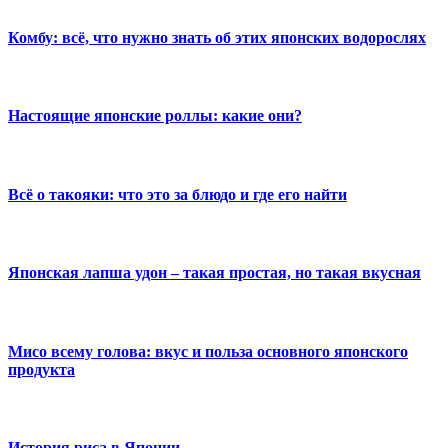
Комбу: всё, что нужно знать об этих японских водорослях
Настоящие японские роллы: какие они?
Всё о такояки: что это за блюдо и где его найти
Японская лапша удон – такая простая, но такая вкусная
Мисо всему голова: вкус и польза основного японского
продукта
История риса в Японии