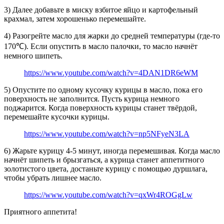
3) Далее добавьте в миску взбитое яйцо и картофельный
крахмал, затем хорошенько перемешайте.
4) Разогрейте масло для жарки до средней температуры (где-то
170℃). Если опустить в масло палочки, то масло начнёт
немного шипеть.
https://www.youtube.com/watch?v=4DAN1DR6eWM
5) Опустите по одному кусочку курицы в масло, пока его
поверхность не заполнится. Пусть курица немного
поджарится. Когда поверхность курицы станет твёрдой,
перемешайте кусочки курицы.
https://www.youtube.com/watch?v=np5NFyeN3LA
6) Жарьте курицу 4-5 минут, иногда перемешивая. Когда масло
начнёт шипеть и брызгаться, а курица станет аппетитного
золотистого цвета, достаньте курицу с помощью дуршлага,
чтобы убрать лишнее масло.
https://www.youtube.com/watch?v=qxWr4ROGgLw
Приятного аппетита!