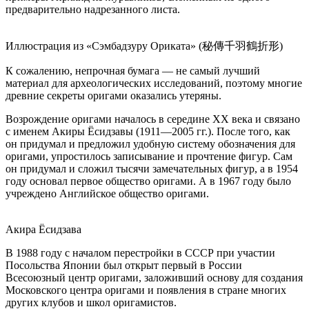
предварительно надрезанного листа.
Иллюстрация из «Сэмбадзуру Ориката» (秘傳千羽鶴折形)
К сожалению, непрочная бумага — не самый лучший
материал для археологических исследований, поэтому многие
древние секреты оригами оказались утеряны.
Возрождение оригами началось в середине XX века и связано
с именем Акиры Ёсидзавы (1911—2005 гг.). После того, как
он придумал и предложил удобную систему обозначения для
оригами, упростилось записывание и прочтение фигур. Сам
он придумал и сложил тысячи замечательных фигур, а в 1954
году основал первое общество оригами. А в 1967 году было
учреждено Английское общество оригами.
Акира Ёсидзава
В 1988 году с началом перестройки в СССР при участии
Посольства Японии был открыт первый в России
Всесоюзный центр оригами, заложивший основу для создания
Московского центра оригами и появления в стране многих
других клубов и школ оригамистов.