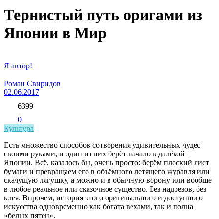
Тернистый путь оригами из
Японии в Мир
Я автор!
Роман Свиридов
02.06.2017
6399
0
Культура
Есть множество способов сотворения удивительных чудес
своими руками, и один из них берёт начало в далёкой
Японии. Всё, казалось бы, очень просто: берём плоский лист
бумаги и превращаем его в объёмного летящего журавля или
скачущую лягушку, а можно и в обычную ворону или вообще
в любое реальное или сказочное существо. Без надрезов, без
клея. Впрочем, история этого оригинального и доступного
искусства одновременно как богата вехами, так и полна
«белых пятен».