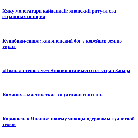
Хяку моногатари кайданкай: японский ритуал ста
страшных историй
Кунибики-синва: как японский бог у корейцев землю
украл
«Похвала тени»: чем Япония отличается от стран Запада
Комаину – мистические защитники святынь
Коричневая Япония: почему японцы одержимы туалетной
темой