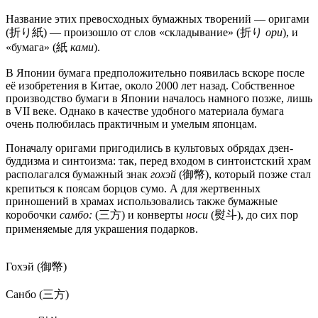
Название этих превосходных бумажных творений — оригами
(折り紙) — произошло от слов «складывание» (折り
ори
), и
«бумага» (紙
ками
).
В Японии бумага предположительно появилась вскоре после
её изобретения в Китае, около 2000 лет назад. Собственное
производство бумаги в Японии началось намного позже, лишь
в VII веке. Однако в качестве удобного материала бумага
очень полюбилась практичным и умелым японцам.
Поначалу оригами пригодились в культовых обрядах дзен-
буддизма и синтоизма: так, перед входом в синтоистский храм
располагался бумажный знак
гохэй
(御幣), который позже стал
крепиться к поясам борцов сумо. А для жертвенных
приношений в храмах использовались также бумажные
коробочки
самбо:
(三方) и конверты
носи
(熨斗), до сих пор
применяемые для украшения подарков.
Гохэй (御幣)
Санбо (三方)