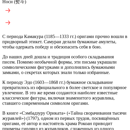
Носи (熨斗)
С периода Камакура (1185—1333 гг.) оригами прочно вошли в
придворный этикет. Самураи делали бумажные амулеты,
чтобы одержать победу и обезопасить себя в бою.
До наших дней дошла и традиция особого складывания
писем. Помимо необычной формы, эти письма украшали
символическими фигурками и дополнялись бумажными
замками, о секретах которых знали только избранные.
К периоду Эдо (1603—1868 гг.) бумажное складывание
превратилось из официального в более светское и популярное
увлечение. В это же время создаются наиболее известные
классические фигуры, включая знаменитого журавлика,
ставшего современным символом оригами.
В книге «Сэмбадзуру Ориката» («Тайна сворачивания тысячи
журавлей») (1797), одном из первых трудов, посвящённых
оригами, её автор и настоятель храма Рокоан приводит
примеры гирлянд из журавликов, сложенных из одного