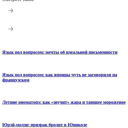
Язык под вопросом: мечты об идеальной письменности
Язык под вопросом: как японцы чуть не заговорили на
французском
Летние ономатопэ: как «звучит» жара и тающее мороженое
Юрэй-модзи: призрак бродит в Юникоде