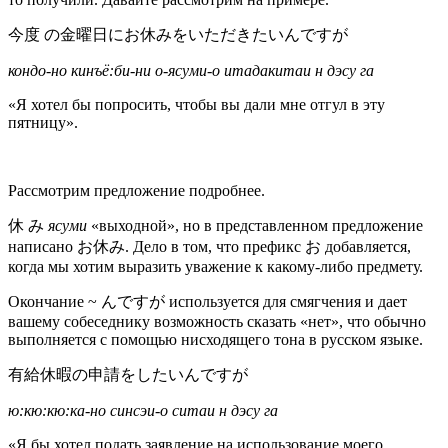
今度 の金曜日にお休みをいただきたいんですが
кондо-но кинъё:би-ни о-ясуми-о итадакитаи н дэсу га
«Я хотел бы попросить, чтобы вы дали мне отгул в эту
пятницу».
Рассмотрим предложение подробнее.
休 み
ясуми
«выходной», но в представленном предложение
написано お休み. Дело в том, что префикс お добавляется,
когда мы хотим выразить уважение к какому-либо предмету.
Окончание ~ んですが используется для смягчения и дает
вашему собеседнику возможность сказать «нет», что обычно
выполняется с помощью нисходящего тона в русском языке.
有給休暇の申請をしたいんですが
ю:кю:кю:ка-но синсэи-о ситаи н дэсу га
«Я бы хотел подать заявление на использование моего