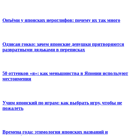
Онъёми у японских иероглифов: почему их так много
Одзисан гокко: зачем японские девушки притворяются
развратными дядьками в переписках
50 оттенков «я»: как меньшинства в Японии используют
местоимения
Учим японский по играм: как выбрать игру, чтобы не
пожалеть
Времена года: этимология японских названий и