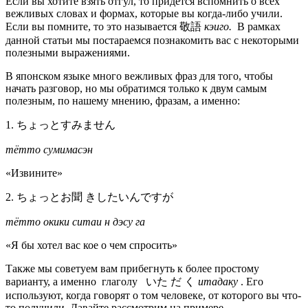
Если вы хотите взять отгул, то придется вспомнить о всех
вежливых словах и формах, которые вы когда-либо учили.
Если вы помните, то это называется 敬語
кэиго.
В рамках
данной статьи мы постараемся познакомить вас с некоторыми
полезными выражениями.
В японском языке много вежливых фраз для того, чтобы
начать разговор, но мы обратимся только к двум самым
полезным, по нашему мнению, фразам, а именно:
1. ちょっとすみません
тётто сумимасэн
«Извините»
2. ちょっとお聞 きしたいんですが
тётто окики ситаи н дэсу га
«Я бы хотел вас кое о чем спросить»
Также мы советуем вам прибегнуть к более простому
варианту, а именно глаголу いた だ く
итадаку
. Его
используют, когда говорят о том человеке, от которого вы что-
то получили. Давайте рассмотрим на примере.