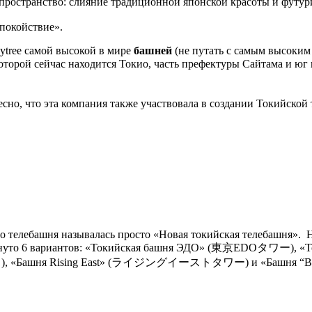
пространство: слияние традиционной японской красоты и футур
покойствие».
kytree самой высокой в мире
башней
(не путать с самым высоким
орой сейчас находится Токио, часть префектуры Сайтама и юг п
но, что эта компания также участвовала в создании Токийской т
но телебашня называлась просто «Новая токийская телебашня». 
 выдвинуто 6 вариантов: «Токийская башня ЭДО» (東京EDOタワー
 «Башня Rising East» (ライジングイーストタワー) и «Башня “Восх