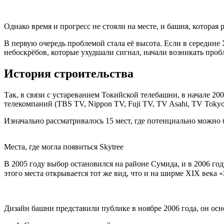
Однако время и прогресс не стояли на месте, и башня, котора
В первую очередь проблемой стала её высота. Если в середине
небоскрёбов, которые ухудшали сигнал, начали возникать про
История строительства
Так, в связи с устареванием Токийской телебашни, в начале 2
телекомпаний (TBS TV, Nippon TV, Fuji TV, TV Asahi, TV Tok
Изначально рассматривалось 15 мест, где потенциально можно
Места, где могла появиться Skytree
В 2005 году выбор остановился на районе Сумида, и в 2006 го
этого места открывается тот же вид, что и на ширме XIX в
Дизайн башни представили публике в ноябре 2006 года, он осн