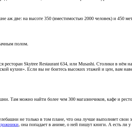
не аж две: на высоте 350 (вместимостью 2000 человек) и 450 ме
рачным полом.
ресторан Skytree Restaurant 634, или Musashi. Столики в нём нах
кой кухни». Если вы не боитесь высоких этажей и цен, вам нав
шни. Там можно найти более чем 300 магазинчиков, кафе и рест
елебашни не только в том плане, что она лучше выполняет свои 
удожники
, она попадает в аниме, о ней пишут книги. А есть ли 