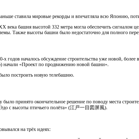
я раньше ставила мировые рекорды и впечатляла всю Японию, пот
 XX века башня высотой 332 метра могла обеспечить сигналом це
блемы. Также высоты башни было недостаточно для полного пере
000-х годов началось обсуждение строительства уже новой, боле
yo) начали «Проект по продвижению новой башни».
 было построить новую телебашню.
ду было принято окончательное решение по поводу места строит
ека «Эдо с высоты птичьего полёта» (江戸一目図屏風).
овывался на трёх идеях: