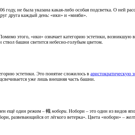
 году, не была указана какая-либо особая подсветка. О ней расс
друг друга каждый день: «ики» и «мияби».
Помимо этого, «ики» означает категорию эстетики, возникшую в 
и ствол башни светится небесно-голубым цветом.
тегорию эстетики.
Это понятие сложилось в
аристократическую э
свечивается уже лишь внешняя часть башни.
влен ещё один режим – 幟
нобори
. Нобори – это один из видов я
обори, развевающийся от лёгкого ветерка». Цвета «нобори» – же