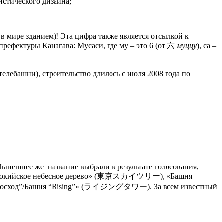
истического дизайна;
 в мире зданием)! Эта цифра также является отсылкой к
рефектуры Канагава: Мусаси, где му – это 6 (от 六
муццу
), са –
елебашни), строительство длилось с июля 2008 года по
Нынешнее же название выбрали в результате голосования,
), «Токийское небесное дерево» (東京スカイツリー), «Башня
од”/Башня “Rising”» (ライジングタワー). За всем известный