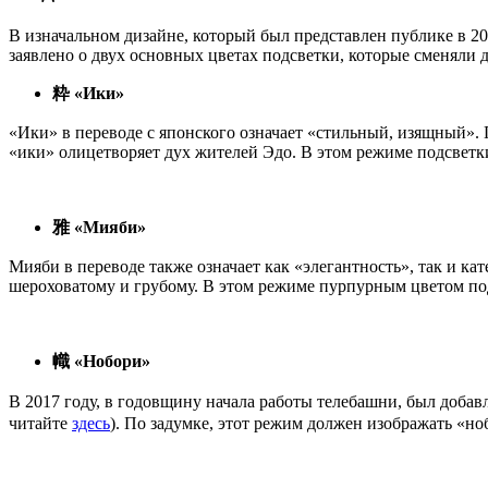
В изначальном дизайне, который был представлен публике в 2006
заявлено о двух основных цветах подсветки, которые сменяли 
粋 «Ики»
«Ики» в переводе с японского означает «стильный, изящный». 
«ики» олицетворяет дух жителей Эдо. В этом режиме подсветк
雅 «Мияби»
Мияби в переводе также означает как «элегантность», так и ка
шероховатому и грубому.
В этом режиме пурпурным цветом под
幟 «Нобори»
В 2017 году, в годовщину начала работы телебашни, был доба
читайте
здесь
). По задумке, этот режим должен изображать «н