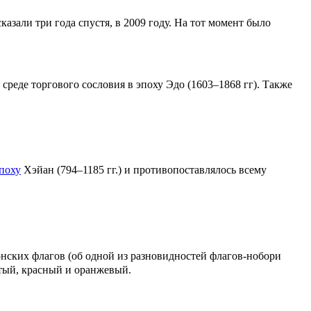
казали три года спустя, в 2009 году. На тот момент было
среде торгового сословия в эпоху Эдо (1603–1868 гг). Также
поху
Хэйан (794–1185 гг.) и противопоставлялось всему
понских флагов (об одной из разновидностей флагов-нобори
лтый, красный и оранжевый.