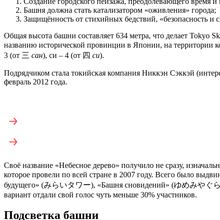
Создание городского пейзажа, преодолевающего время и 
Башня должна стать катализатором «оживления» города;
Защищённость от стихийных бедствий, «безопасность и с
Общая высота башни составляет 634 метра, что делает Tokyo S
названию исторической провинции в Японии, на территории кот
3 (от 三
сан
), си – 4 (от 四
си
).
Подрядчиком стала токийская компания Никкэн Сэккэй (интерес
февраль 2012 года.
Своё название «Небесное дерево» получило не сразу, изначаль
которое провели по всей стране в 2007 году. Всего было
будущего» (みらいタワー), «Башня сновидений» (ゆめみやぐら),
вариант отдали свой голос чуть меньше 30% участников.
Подсветка башни