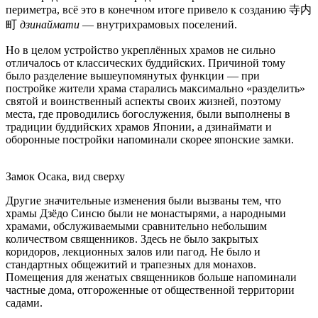
периметра, всё это в конечном итоге привело к созданию 寺内
町
дзинаймати
— внутрихрамовых поселений.
Но в целом устройство укреплённых храмов не сильно
отличалось от классических буддийских. Причиной тому
было разделение вышеупомянутых функции — при
постройке жители храма старались максимально «разделить»
святой и воинственный аспекты своих жизней, поэтому
места, где проводились богослужения, были выполнены в
традиции буддийских храмов Японии, а дзинаймати и
оборонные постройки напоминали скорее японские замки.
Замок Осака, вид сверху
Другие значительные изменения были вызваны тем, что
храмы Дзёдо Синсю были не монастырями, а народными
храмами, обслуживаемыми сравнительно небольшим
количеством священников. Здесь не было закрытых
коридоров, лекционных залов или пагод. Не было и
стандартных общежитий и трапезных для монахов.
Помещения для женатых священников больше напоминали
частные дома, отгороженные от общественной территории
садами.