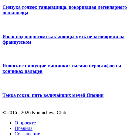
Сидзука-годзэн: танцовщица, покорившая легендарного
полководца
Язык под вопросом: как японцы чуть не заговорили на
французском
Японские пишущие машинки: тысячи иероглифов на
кончиках пальцев
Тэнка гокэн: пять величайших мечей Японии
© 2016 - 2026 Konnichiwa Club
О проекте
Правила
Соглашение