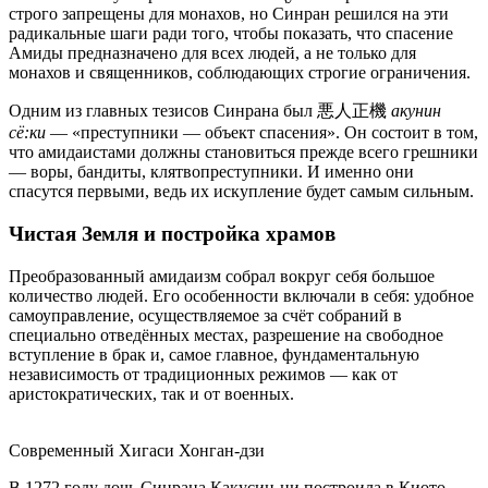
строго запрещены для монахов, но Синран решился на эти
радикальные шаги ради того, чтобы показать, что спасение
Амиды предназначено для всех людей, а не только для
монахов и священников, соблюдающих строгие ограничения.
Одним из главных тезисов Синрана был 悪人正機
акунин
сё:ки
— «преступники — объект спасения». Он состоит в том,
что амидаистами должны становиться прежде всего грешники
— воры, бандиты, клятвопреступники. И именно они
спасутся первыми, ведь их искупление будет самым сильным.
Чистая Земля и постройка храмов
Преобразованный амидаизм собрал вокруг себя большое
количество людей. Его особенности включали в себя: удобное
самоуправление, осуществляемое за счёт собраний в
специально отведённых местах, разрешение на свободное
вступление в брак и, самое главное, фундаментальную
независимость от традиционных режимов — как от
аристократических, так и от военных.
Современный Хигаси Хонган-дзи
В 1272 году дочь Синрана Какусин-ни построила в Киото