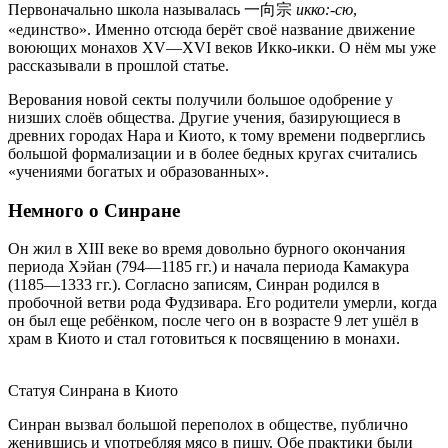
Первоначально школа называлась 一向宗
икко:-сю
,
«единство». Именно отсюда берёт своё название движение
воюющих монахов XV—XVI веков Икко-икки. О нём мы уже
рассказывали в прошлой статье.
Верования новой секты получили большое одобрение у
низших слоёв общества. Другие учения, базирующиеся в
древних городах Нара и Киото, к тому времени подверглись
большой формализации и в более бедных кругах считались
«учениями богатых и образованных».
Немного о Синране
Он жил в XIII веке во время довольно бурного окончания
периода Хэйан (794—1185 гг.) и начала периода Камакура
(1185—1333 гг.). Согласно записям, Синран родился в
пробочной ветви рода Фудзивара. Его родители умерли, когда
он был еще ребёнком, после чего он в возрасте 9 лет ушёл в
храм в Киото и стал готовиться к посвящению в монахи.
Статуя Синрана в Киото
Синран вызвал большой переполох в обществе, публично
женившись и употребляя мясо в пищу. Обе практики были