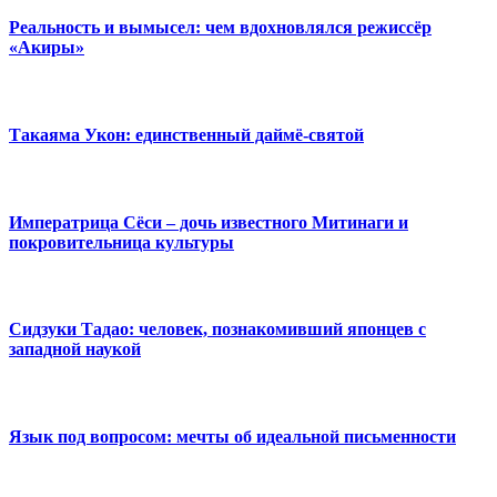
Реальность и вымысел: чем вдохновлялся режиссёр
«Акиры»
Такаяма Укон: единственный даймё-святой
Императрица Сёси – дочь известного Митинаги и
покровительница культуры
Сидзуки Тадао: человек, познакомивший японцев с
западной наукой
Язык под вопросом: мечты об идеальной письменности