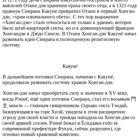
мавзолей Отани для хранения праха своего отца, а в 1321 году
правнук Синрана Какунё превратил Отани в первый Хонган-
дзи, «храм изначального обета». С тех пор выражение
«Хонган-дзи» стало относиться не только к зданию, которое
было штаб-квартирой секты, но и к доминирующей фракции
Хонгандзи в Дзёдо Синсю. В Отани Хонган-дзи Какунё начал
развивать идеи Синрана в полноценную религиозную
систему.
Какунё
В дальнейшем потомки Синрана, начиная с Какунё,
продолжили развивать систему храмов Хонган-дзи.
Хонган-дзи начал приобретать силу и значение в XV веке,
когда Рэннё, ещё один потомок Синрана, стал его восьмым 門
主
монсю
— главным священником. Однако секта Тэндай,
базирующаяся на горе Хиэй, увидела в этом расширении
угрозу для своей власти и трижды нападала на Хонган-дзи со
своей армией сохэев. Рэннё бежал в Ёсидзаки-гобо (в
современной префектуре Фукуи, сейчас разрушен), где
основал новый храмовый комплекс.