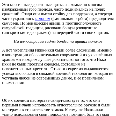
Эти массивные деревянные щиты, знакомые по многим
изображениям того периода, часто поднимались на полях
сражений. Сзади они имели стойку для поддержки, а спереди
часто украшались
камоном
(фамильным гербом) предводителя
самураев. Но монашеские армии, в противоположность
самурайской традиции, рисовали бондзи (священные
санскритские идеограммы) на передней части своих щитов.
На иллюстрации видны бондзи на щитах монахов
А вот укрепления Икко-икки были более сложными. Именно
в конструкции оборонительных сооружений их укреплённых
храмов мы находим лучшее доказательство того, что Икко-
икки не были простым сбродом, состоящим из
невежественных крестьян. Отчасти секрет их выдающегося
успеха заключался в сложной военной технологии, которая не
уступала любой из современных даймё, и её правильном
применении.
Об их военном мастерстве свидетельствует то, что они
первыми начали использовать огнестрельное оружие и были
мастерами в строительстве замков. К тому же Икко-икки
умело использовали свои природные позиции, будь то горы