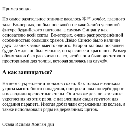
Пример хондо
Но самое разительное отличие касалось 本堂
хондо:
, главного
зала. Во-первых, он был посвящён не какой-либо условной
фигуре буддийского пантеона, а самому Синрану как
основателю всей секты. Во-вторых, очень распространённой
особенностью больших храмов Дзёдо Синсю было наличие
двух главных залов вместо одного. Второй зал был посвящен
будде Амиде: он был меньше, но красивее и красочнее. Размер
обоих залов был рассчитан на то, чтобы они были достаточно
просторными для толпы, которая являлась на службу.
А как защищаться?
Начнём с укреплений монахов сохэй. Как только возникала
угроза масштабного нападения, они рыли рвы поперёк дорог
и возводили крепостные стены. Они также делали земляные
укрепления из этих рвов, с наваленным сзади грунтом для
создания парапета. Иногда добавляли ограждения из кольев, а
также использовали ряды из деревянных щитов.
Осада Исияма Хонган-дзи