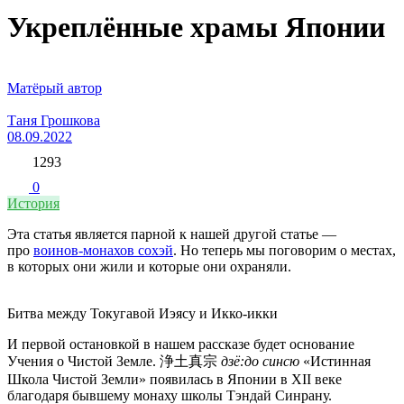
Укреплённые храмы Японии
Матёрый автор
Таня Грошкова
08.09.2022
1293
0
История
Эта статья является парной к нашей другой статье —
про
воинов-монахов сохэй
. Но теперь мы поговорим о местах,
в которых они жили и которые они охраняли.
Битва между Токугавой Иэясу и Икко-икки
И первой остановкой в нашем рассказе будет основание
Учения о Чистой Земле. 浄土真宗
дзё:до синсю
«Истинная
Школа Чистой Земли» появилась в Японии в XII веке
благодаря бывшему монаху школы Тэндай Синрану.