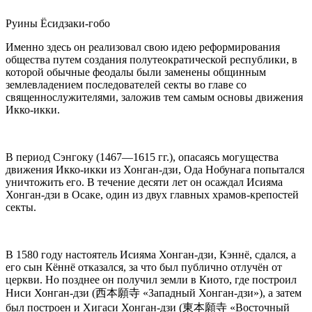
Руины Ёсидзаки-гобо
Именно здесь он реализовал свою идею реформирования
общества путем создания полутеократической республики, в
которой обычные феодалы были заменены общинным
землевладением последователей секты во главе со
священнослужителями, заложив тем самым основы движения
Икко-икки.
В период Сэнгоку (1467—1615 гг.), опасаясь могущества
движения Икко-икки из Хонган-дзи, Ода Нобунага попытался
уничтожить его. В течение десяти лет он осаждал Исияма
Хонган-дзи в Осаке, один из двух главных храмов-крепостей
секты.
В 1580 году настоятель Исияма Хонган-дзи, Кэннё, сдался, а
его сын Кённё отказался, за что был публично отлучён от
церкви. Но позднее он получил земли в Киото, где построил
Ниси Хонган-дзи (西本願寺 «Западный Хонган-дзи»), а затем
был построен и Хигаси Хонган-дзи (東本願寺 «Восточный