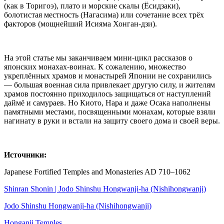
(как в Торигоэ), плато и морские скалы (Ёсидзаки),
болотистая местность (Нагасима) или сочетание всех трёх
факторов (мощнейший Исияма Хонган-дзи).
На этой статье мы заканчиваем мини-цикл рассказов о
японских монахах-воинах. К сожалению, множество
укреплённых храмов и монастырей Японии не сохранились
— большая военная сила привлекает другую силу, и жителям
храмов постоянно приходилось защищаться от наступлений
даймё и самураев. Но Киото, Нара и даже Осака наполнены
памятными местами, посвященными монахам, которые взяли
нагинату в руки и встали на защиту своего дома и своей веры.
Источники:
Japanese Fortified Temples and Monasteries AD 710–1062
Shinran Shonin | Jodo Shinshu Hongwanji-ha (Nishihongwanji)
Jodo Shinshu Hongwanji-ha (Nishihongwanji)
Honganji Temples