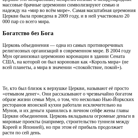
массовые брачные церемонии символизируют семью и
надежду на «мир во всём мире». Самая масштабная церемония
Церкви была проведена в 2009 году, и в ней участвовало 20
000 пар со всего мира.
Богатство без Бога
Церковь объединения — одна из самых противоречивых
религиозных организаций в современном мире. В 2004 году
Мун организовал церемонию коронации в здании Сената
США, на которой он был коронован как «Король мира» (не
всей планеты, а мира в значении «спокойствие, покой»).
Те, кто был близок к верхушке Церкви, называют её просто
«отмывом денег». Они рассказывают о чрезвычайно богатом
образе жизни семьи Мун, о том, что несколько Нью-Йоркских
ресторанов японской кухни работали исключительно на
Мунов, и их деньги хранились в личном сейфе жены главы
Церкви объединения. Церковь вкладывала огромные деньги в
мировые проекты (например, строительство туннеля между
Кореей и Японией), но при этом её прибыль продолжает
расти по сей день.