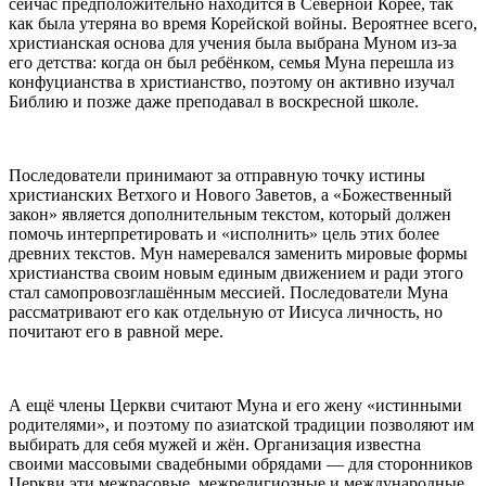
сейчас предположительно находится в Северной Корее, так
как была утеряна во время Корейской войны. Вероятнее всего,
христианская основа для учения была выбрана Муном из-за
его детства: когда он был ребёнком, семья Муна перешла из
конфуцианства в христианство, поэтому он активно изучал
Библию и позже даже преподавал в воскресной школе.
Последователи принимают за отправную точку истины
христианских Ветхого и Нового Заветов, а «Божественный
закон» является дополнительным текстом, который должен
помочь интерпретировать и «исполнить» цель этих более
древних текстов. Мун намеревался заменить мировые формы
христианства своим новым единым движением и ради этого
стал самопровозглашённым мессией. Последователи Муна
рассматривают его как отдельную от Иисуса личность, но
почитают его в равной мере.
А ещё члены Церкви считают Муна и его жену «истинными
родителями», и поэтому по азиатской традиции позволяют им
выбирать для себя мужей и жён. Организация известна
своими массовыми свадебными обрядами — для сторонников
Церкви эти межрасовые, межрелигиозные и международные