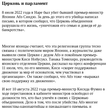
Церковь и парламент
8 июля 2022 года в Наре был убит бывший премьер-министр
Японии Абэ Синдзо. За день до этого его убийца написал
письмо, в котором сообщил, что Церковь объединения
разрушила его жизнь, «уничтожив его семью и доведя её до
банкротства».
Многие японцы считают, что эта религиозная группа тесно
связана с политическим миром Японии, а журналисты даже
выявили связи Церкви с дедом Абэ и покойным премьер-
министром Киси Нобусукэ. Танака Томихиро, руководитель
японского отделения Церкви, рассказал на пресс-конференции
11 июля, что, по его мнению, Киси «скорее поддерживал
движение за мир её основателя, чем участвовал в
организации». Он также сообщил, что Абэ тоже «выражал
свою поддержку их движению».
И вот 10 августа 2022 года премьер-министр Кисида Фумио в
ходе перестановок в кабинете министров освободил от
должности тех, кто был уличён в связях с Церковью
объединения. Дело в том, что после убийства Абэ многие
министры-однопартийцы и предыдущего премьера, и