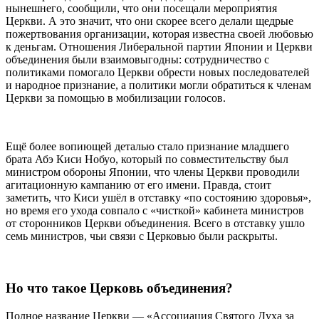
нынешнего, сообщили, что они посещали мероприятия
Церкви. А это значит, что они скорее всего делали щедрые
пожертвования организации, которая известна своей любовью
к деньгам. Отношения Либеральной партии Японии и Церкви
объединения были взаимовыгодны: сотрудничество с
политиками помогало Церкви обрести новых последователей
и народное признание, а политики могли обратиться к членам
Церкви за помощью в мобилизации голосов.
Ещё более вопиющей деталью стало признание младшего
брата Абэ Киси Нобуо, который по совместительству был
министром обороны Японии, что члены Церкви проводили
агитационную кампанию от его имени. Правда, стоит
заметить, что Киси ушёл в отставку «по состоянию здоровья»,
но время его ухода совпало с «чисткой» кабинета министров
от сторонников Церкви объединения. Всего в отставку ушло
семь министров, чьи связи с Церковью были раскрыты.
Но что такое Церковь объединения?
Полное название Церкви — «Ассоциация Святого Духа за