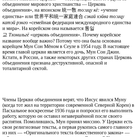
объединение мирового христианства — Церковь
объединения», на японском 統一敎
то:ицу кё:
«учение
единства» или 世界平和統一家庭連合
сэкай хэйва то:ицу
катэй рэнго
«семейная федерация международного единства
и мира». На корейском она называется 통일
교
Тхонильгё
«церковь объединения». Почему корейское
название вообще важно? Потому что она была основана
корейцем Мун Сон Мёном в Сеуле в 1954 году. В настоящее
время главой церкви является его дочь, Мун Сон Джин.
Кстати, в России, а также некоторых других странах Церковь
объединения признана деструктивной, опасной и
тоталитарной сектой.
Члены Церкви объединения верят, что Иисус явился Муну
(когда тот жил на территории современной Северной Кореи) в
Пасхальное воскресенье 1936 года и попросил его выполнить
работу, которую он оставил незавершённой после своего
распятия. Помолившись, Мун принял миссию. У Церкви есть
свои религиозные тексты, а первая рукопись самого главного
из них — «Оригинального текста божественного закона» —