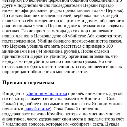
четвёртой по величине церковной общиной объединения (по
другим подсчётам число последователей Церкви гораздо
ниже, но официальные цифры предоставляет только Церковь).
По словам бывших последователей, вербовка новых людей
включает в себя хождение по квартирам и домам, обращение к
родственникам членов Церкви и даже к незнакомым людям на
вокзалах. Такие простые методы до сих пор привлекают
новых членов в Церковь: дело об убийстве Абэ является тому
подтверждением. Убийца бывшего премьер-министра сказал,
что Церковь убедила его мать расстаться с примерно 100
миллионами иен (44 миллиона рублей). После огласки
причастности Церкви к убийству организация заявила, что
вернула матери убийцы около половины суммы. Но они
отказываются брать ответственность за случившееся и до сих
пор отрицают обвинения в мошенничестве.
Призыв к переменам
Инцидент с
убийством политика
привлёк внимание к другой
секте, которая имеет связи с парламентом Японии — Сока
Гаккай (подробнее про самые крупные секты Японии можно
почитать в
нашей статье
). Сока Гаккай постоянно
поддерживает партию Комэйто, которая, по мнению многих
аналитиков, часто удерживает свои места в парламенте за счёт
7 миллионов голосов, которые им «собирает» секта. Цукада