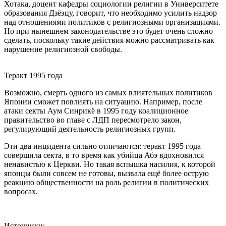
Хотака, доцент кафедры социологии религии в Университете
образования Дзёэцу, говорит, что необходимо усилить надзор
над отношениями политиков с религиозными организациями.
Но при нынешнем законодательстве это будет очень сложно
сделать, поскольку такие действия можно рассматривать как
нарушение религиозной свободы.
Теракт 1995 года
Возможно, смерть одного из самых влиятельных политиков
Японии сможет повлиять на ситуацию. Например, после
атаки секты Аум Синрикё в 1995 году коалиционное
правительство во главе с ЛДП пересмотрело закон,
регулирующий деятельность религиозных групп.
Эти два инцидента сильно отличаются: теракт 1995 года
совершила секта, в то время как убийца Абэ вдохновился
ненавистью к Церкви. Но такая вспышка насилия, к которой
японцы были совсем не готовы, вызвала ещё более острую
реакцию общественности на роль религии в политических
вопросах.
Источники: