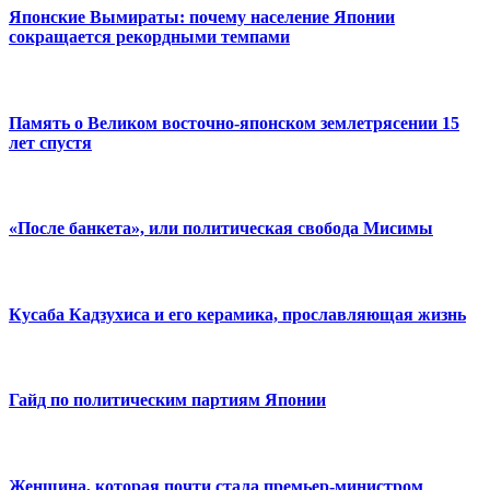
Японские Вымираты: почему население Японии
сокращается рекордными темпами
Память о Великом восточно-японском землетрясении 15
лет спустя
«После банкета», или политическая свобода Мисимы
Кусаба Кадзухиса и его керамика, прославляющая жизнь
Гайд по политическим партиям Японии
Женщина, которая почти стала премьер-министром