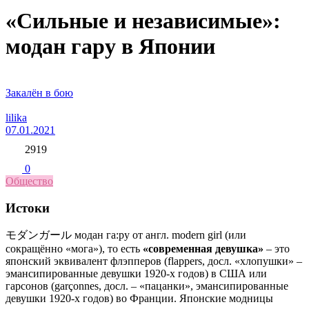
«Сильные и независимые»:
модан гару в Японии
Закалён в бою
lilika
07.01.2021
2919
0
Общество
Истоки
モダンガール модан га:ру от англ. modern girl (или
сокращённо «мога»), то есть
«современная девушка»
– это
японский эквивалент флэпперов (flappers, досл. «хлопушки» –
эмансипированные девушки 1920-х годов) в США или
гарсонов (garçonnes, досл. – «пацанки», эмансипированные
девушки 1920-х годов) во Франции. Японские модницы