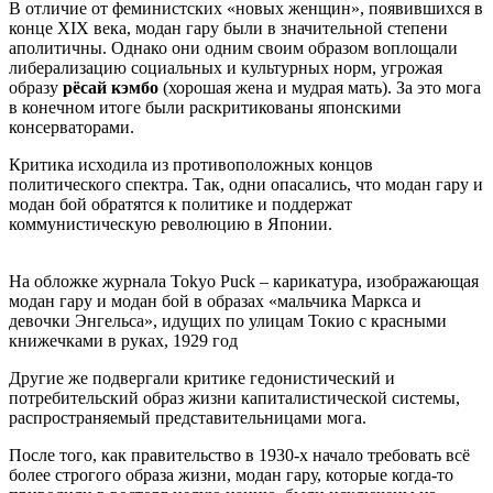
В отличие от феминистских «новых женщин», появившихся в
конце XIX века, модан гару были в значительной степени
аполитичны. Однако они одним своим образом воплощали
либерализацию социальных и культурных норм, угрожая
образу
рёсай кэмбо
(хорошая жена и мудрая мать). За это мога
в конечном итоге были раскритикованы японскими
консерваторами.
Критика исходила из противоположных концов
политического спектра. Так, одни опасались, что модан гару и
модан бой обратятся к политике и поддержат
коммунистическую революцию в Японии.
На обложке журнала Tokyo Puck – карикатура, изображающая
модан гару и модан бой в образах «мальчика Маркса и
девочки Энгельса», идущих по улицам Токио с красными
книжечками в руках, 1929 год
Другие же подвергали критике гедонистический и
потребительский образ жизни капиталистической системы,
распространяемый представительницами мога.
После того, как правительство в 1930-х начало требовать всё
более строгого образа жизни, модан гару, которые когда-то