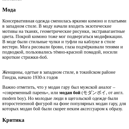
Мода
Консервативная одежда сменилась яркими кимоно и платьями
в западном стиле. В моду начали входить экзотические
мотивы на тканях, геометрические рисунки, экстравагантные
цвета. Покрой кимоно тоже мог подвергаться модификации.
В моде были стильные чулки и туфли на каблуке в стиле
вестерн. Мога рисовали брови, глаза подчёркивали тенями и
подводкой, пользовались тёмно-красной помадой, носили
короткие стрижки-боб.
Женщины, одетые в западном стиле, в токийском районе
Гиндза, начало 1930-х годов
Важно отметить, что у модан гару был мужской аналог –
«современный парень», или
модан бой
(モダンボイ, от англ.
modern boy). Но молодые люди в щегольской одежде были
второстепенной фигурой на фоне популярных модан гару, для
которых модан бой были скорее неким аксессуаром к образу.
Критика