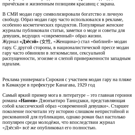
причёскам и жизненным позициям красавиц с экрана.
В СМИ модан гару символизировали богатство и личную
свободу. Образ модан гару часто использовался в рекламе,
особенно косметических продуктов. Популярные женские
журналы публиковали статьи, заметки о моде и советы для
девушек, ведущих «современный» образ жизни.
Журнал
«Дзёсэй»
(女性, «Женщина») стал «библией» модан
гару. С другой стороны, в националистической прессе модан
гару часто обвиняли в легкомыслии, сексуальной
распущенности, эгоизме и слепой приверженности западным
идеалам.
Реклама универмага Сирокия с участием модан гару на пляже
в Камакуре в префектуре Канагава, 1929 год
Самый яркий пример мога в литературе – это главная героиня
романа
«Наоми»
Дзюнъитиро Танидзаки, представляющая
собой классический образ «современной девушки». Старшее
поколение посчитали эту историю слишком непристойной и
рискованной для публикации, однако роман был настолько
популярен среди молодёжи, что впоследствии журнал
«Дзёсэй» всё же опубликовал его полностью.