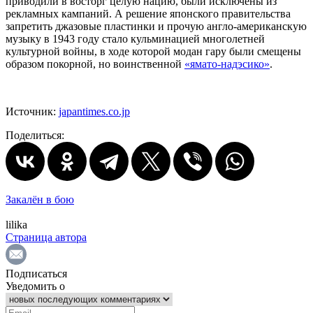
приводили в восторг целую нацию, были исключены из
рекламных кампаний. А решение японского правительства
запретить джазовые пластинки и прочую англо-американскую
музыку в 1943 году стало кульминацией многолетней
культурной войны, в ходе которой модан гару были смещены
образом покорной, но воинственной
«ямато-надэсико»
.
Источник:
japantimes.co.jp
Поделиться:
Закалён в бою
lilika
Страница автора
Подписаться
Уведомить о