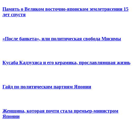
Память о Великом восточно-японском землетрясении 15
лет спустя
«После банкета», или политическая свобода Мисимы
Кусаба Кадзухиса и его керамика, прославляющая жизнь
Гайд по политическим партиям Японии
Женщина, которая почти стала премьер-министром
Японии