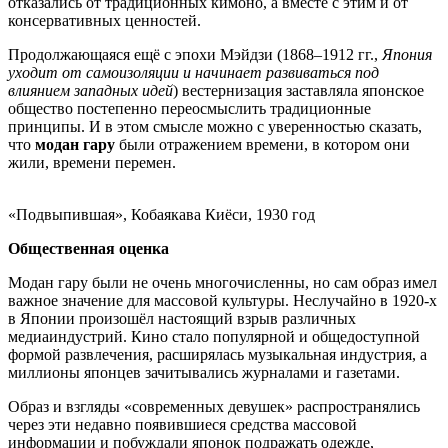
отказались от традиционных кимоно, а вместе с этим и от
консервативных ценностей.
Продолжающаяся ещё с эпохи Мэйдзи (1868–1912 гг.,
Япония
уходит от самоизоляции и начинает развиваться под
влиянием западных идей
) вестернизация заставляла японское
общество постепенно переосмыслить традиционные
принципы. И в этом смысле можно с уверенностью сказать,
что
модан гару
были отражением времени, в котором они
жили, времени перемен.
«Подвыпившая», Кобаякава Киёси, 1930 год
Общественная оценка
Модан гару были не очень многочисленны, но сам образ имел
важное значение для массовой культуры. Неслучайно в 1920-х
в Японии произошёл настоящий взрыв различных
медиаиндустрий. Кино стало популярной и общедоступной
формой развлечения, расширялась музыкальная индустрия, а
миллионы японцев зачитывались журналами и газетами.
Образ и взгляды «современных девушек» распространялись
через эти недавно появившиеся средства массовой
информации и побуждали японок подражать одежде,