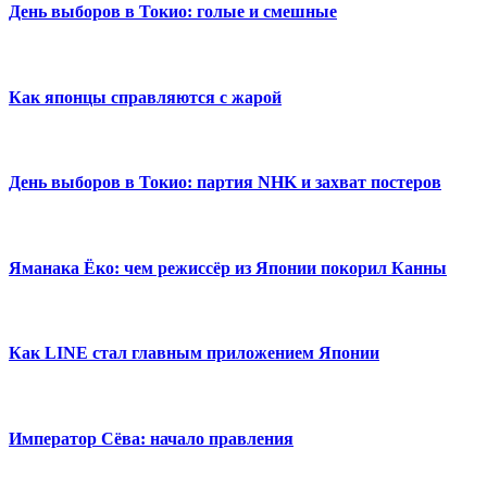
День выборов в Токио: голые и смешные
Как японцы справляются с жарой
День выборов в Токио: партия NHK и захват постеров
Яманака Ёко: чем режиссёр из Японии покорил Канны
Как LINE стал главным приложением Японии
Император Сёва: начало правления