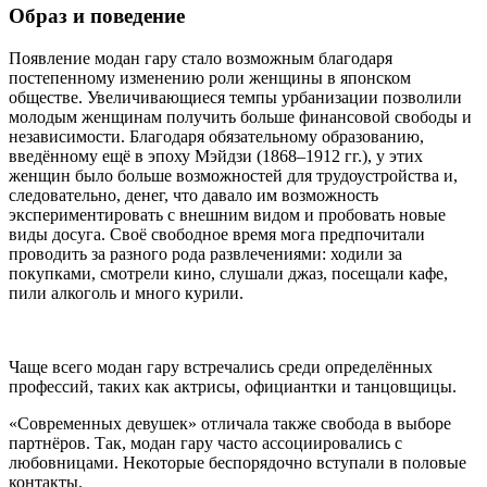
Образ и поведение
Появление модан гару стало возможным благодаря
постепенному изменению роли женщины в японском
обществе. Увеличивающиеся темпы урбанизации позволили
молодым женщинам получить больше финансовой свободы и
независимости. Благодаря обязательному образованию,
введённому ещё в эпоху Мэйдзи (1868–1912 гг.), у этих
женщин было больше возможностей для трудоустройства и,
следовательно, денег, что давало им возможность
экспериментировать с внешним видом и пробовать новые
виды досуга. Своё свободное время мога предпочитали
проводить за разного рода развлечениями: ходили за
покупками, смотрели кино, слушали джаз, посещали кафе,
пили алкоголь и много курили.
Чаще всего модан гару встречались среди определённых
профессий, таких как актрисы, официантки и танцовщицы.
«Современных девушек» отличала также свобода в выборе
партнёров. Так, модан гару часто ассоциировались с
любовницами. Некоторые беспорядочно вступали в половые
контакты.