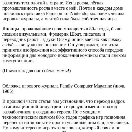
развития технологий в стране. Иена росла, лёгкая
промышленность росла вместе с ней. Почти в каждом доме
появилась приставка Famicom от Nintendo, молодёжь читала
игровые журналы, а мечтой гика была собственная игра.
Японцы, проживающие свою молодость в 80-е годы, были
людьми визуальными. Фредерик Шодт, писатель и
переводчик работ Тэдзуки Осаму, описывает их как
сикаку
сэдай
— визуальное поколение. Он утверждает, что из-за
принятия изображения как эффективного способа передачи
информации для молодого поколения комиксы стали языком
коммуникации.
(Прямо как для нас сейчас мемы!)
Обложка игрового журнала Family Computer Magazine (июль
1985)
В прошлой части статьи мы установили, что переход кадров
из анимационной индустрии в игровую изменил подход
разработчиков к созданию героев. Но с мощным
технологическим скачком 80-х годов графика игр позволила
перенести на экраны не просто условные пиксели, а человека.
Но кому интересно играть за человека, который совсем не