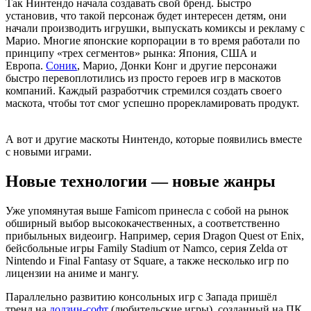
Так Нинтендо начала создавать свой бренд. Быстро
установив, что такой персонаж будет интересен детям, они
начали производить игрушки, выпускать комиксы и рекламу с
Марио. Многие японские корпорации в то время работали по
принципу «трех сегментов» рынка: Япония, США и
Европа.
Соник
, Марио, Донки Конг и другие персонажи
быстро перевоплотились из просто героев игр в маскотов
компаний. Каждый разработчик стремился создать своего
маскота, чтобы тот смог успешно прорекламировать продукт.
А вот и другие маскоты Нинтендо, которые появились вместе
с новыми играми.
Новые технологии — новые жанры
Уже упомянутая выше Famicom принесла с собой на рынок
обширный выбор высококачественных, а соответственно
прибыльных видеоигр. Например, серия Dragon Quest от Enix,
бейсбольные игры Family Stadium от Namco, серия Zelda от
Nintendo и Final Fantasy от Square, а также несколько игр по
лицензии на аниме и мангу.
Параллельно развитию консольных игр с Запада пришёл
тренд на
додзин-софт
(любительские игры), созданный на ПК.