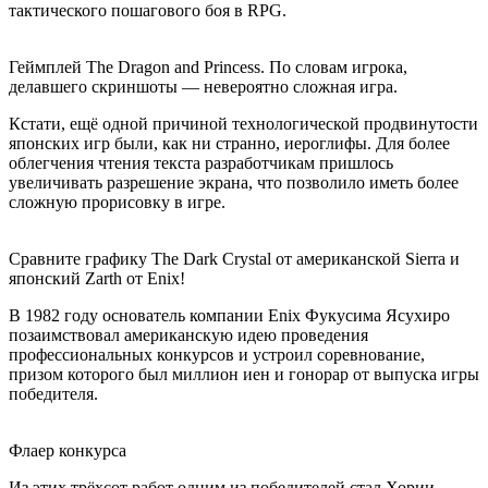
тактического пошагового боя в RPG.
Геймплей The Dragon and Princess. По словам игрока,
делавшего скриншоты — невероятно сложная игра.
Кстати, ещё одной причиной технологической продвинутости
японских игр были, как ни странно, иероглифы. Для более
облегчения чтения текста разработчикам пришлось
увеличивать разрешение экрана, что позволило иметь более
сложную прорисовку в игре.
Сравните графику The Dark Crystal от американской Sierra и
японский Zarth от Enix!
В 1982 году основатель компании Enix Фукусима Ясухиро
позаимствовал американскую идею проведения
профессиональных конкурсов и устроил соревнование,
призом которого был миллион иен и гонорар от выпуска игры
победителя.
Флаер конкурса
Из этих трёхсот работ одним из победителей стал Хории