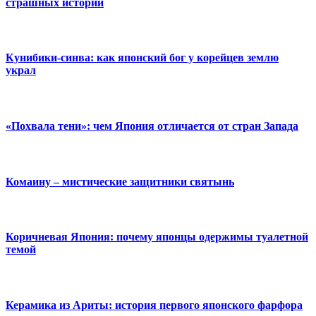
страшных историй
Кунибики-синва: как японский бог у корейцев землю
украл
«Похвала тени»: чем Япония отличается от стран Запада
Комаину – мистические защитники святынь
Коричневая Япония: почему японцы одержимы туалетной
темой
Керамика из Ариты: история первого японского фарфора