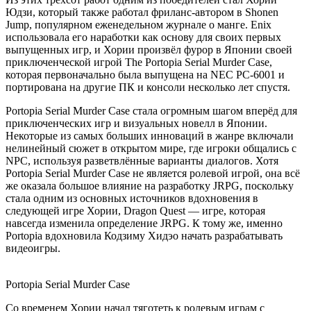
Юдзи, который также работал фриланс-автором в Shonen
Jump, популярном еженедельном журнале о манге. Enix
использовала его наработки как основу для своих первых
выпущенных игр, и Хории произвёл фурор в Японии своей
приключенческой игрой The Portopia Serial Murder Case,
которая первоначально была выпущена на NEC PC-6001 и
портирована на другие ПК и консоли несколько лет спустя.
Portopia Serial Murder Case стала огромным шагом вперёд для
приключенческих игр и визуальных новелл в Японии.
Некоторые из самых больших инноваций в жанре включали
нелинейный сюжет в открытом мире, где игроки общались с
NPC, используя разветвлённые варианты диалогов. Хотя
Portopia Serial Murder Case не является ролевой игрой, она всё
же оказала большое влияние на разработку JRPG, поскольку
стала одним из основных источников вдохновения в
следующей игре Хории, Dragon Quest — игре, которая
навсегда изменила определение JRPG. К тому же, именно
Portopia вдохновила Кодзиму Хидэо начать разрабатывать
видеоигры.
Portopia Serial Murder Case
Со временем Хории начал тяготеть к ролевым играм с