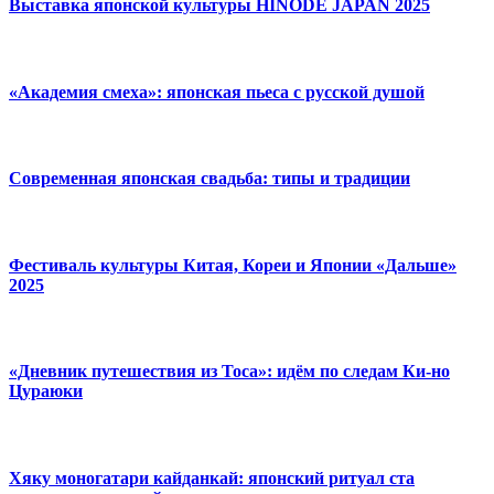
Выставка японской культуры HINODE JAPAN 2025
«Академия смеха»: японская пьеса с русской душой
Современная японская свадьба: типы и традиции
Фестиваль культуры Китая, Кореи и Японии «Дальше»
2025
«Дневник путешествия из Тоса»: идём по следам Ки-но
Цураюки
Хяку моногатари кайданкай: японский ритуал ста