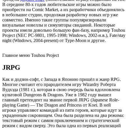
В середине 80-х годов любительские игры можно было
приобрести на Comic Market, а их разработчики объединялись
в небольшие студии, продолжая разработку новых игр уже
совместно. Именно такие группы популяризировали
визуальные новеллы и симуляторы свиданий. Некоторые
проекты имели довольно большую фан-базу, например Touhou
Project (NEC PC-9801, 1995-1998; Windows, 2002-н.в.), Fate/stay
night (Windows, 2004-present) от Type-Moon и другие.
Главное меню Touhou Project
JRPG
Как и додзин-софт, с Запада в Японию пришёл и жанр RPG.
Многие считают его прародителем игру Wizardry Роберта
Вудхэда (1981 г.), которая в свою очередь была вдохновлена
культовой Dungeons & Dragons. Уже в 1982 году вышел
главный претендент на звание первой JRPG (Japanese Role-
playing Game) — The Dragon and Princess от Koei. В ней
игроки управляют командой из пяти героев, которые идут за
украденным сокровищем. Она была разделена на два режима:
текстовый режим с самим приключением и стратегический
режим с видом сверху. Это была одна из первых реализаций