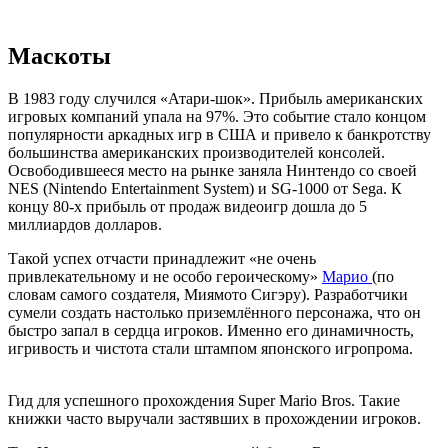
Маскоты
В 1983 году случился «Атари-шок». Прибыль американских
игровых компаний упала на 97%. Это событие стало концом
популярности аркадных игр в США и привело к банкротству
большинства американских производителей консолей.
Освободившееся место на рынке заняла Нинтендо со своей
NES (Nintendo Entertainment System) и SG-1000 от Sega. К
концу 80-х прибыль от продаж видеоигр дошла до 5
миллиардов долларов.
Такой успех отчасти принадлежит «не очень
привлекательному и не особо героическому»
Марио
(по
словам самого создателя, Миямото Сигэру). Разработчики
сумели создать настолько приземлённого персонажа, что он
быстро запал в сердца игроков. Именно его динамичность,
игривость и чистота стали штампом японского игропрома.
Гид для успешного прохождения Super Mario Bros. Такие
книжки часто выручали застявших в прохождении игроков.