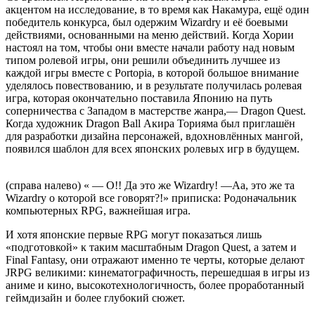
акцентом на исследование, в то время как Накамура, ещё один
победитель конкурса, был одержим Wizardry и её боевыми
действиями, основанными на меню действий. Когда Хории
настоял на том, чтобы они вместе начали работу над новым
типом ролевой игры, они решили объединить лучшее из
каждой игры вместе с Portopia, в которой большое внимание
уделялось повествованию, и в результате получилась ролевая
игра, которая окончательно поставила Японию на путь
соперничества с Западом в мастерстве жанра,— Dragon Quest.
Когда художник Dragon Ball Акира Торияма был приглашён
для разработки дизайна персонажей, вдохновлённых мангой,
появился шаблон для всех японских ролевых игр в будущем.
(справа налево) « — О!! Да это же Wizardry! —Аа, это же та
Wizardry о которой все говорят?!» приписка: Родоначальник
компьютерных RPG, важнейшая игра.
И хотя японские первые RPG могут показаться лишь
«подготовкой» к таким масштабным Dragon Quest, а затем и
Final Fantasy, они отражают именно те черты, которые делают
JRPG великими: кинематографичность, перешедшая в игры из
аниме и кино, высокотехнологичность, более проработанный
геймдизайн и более глубокий сюжет.