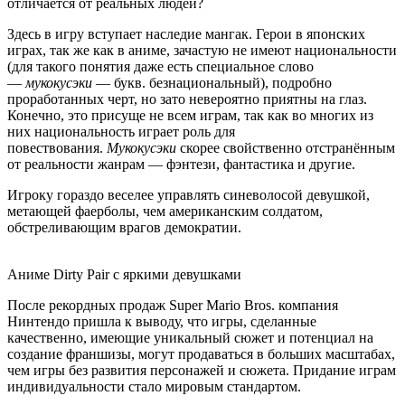
отличается от реальных людей?
Здесь в игру вступает наследие мангак. Герои в японских
играх, так же как в аниме, зачастую не имеют национальности
(для такого понятия даже есть специальное слово
—
мукокусэки
— букв. безнациональный), подробно
проработанных черт, но зато невероятно приятны на глаз.
Конечно, это присуще не всем играм, так как во многих из
них национальность играет роль для
повествования.
Мукокусэки
скорее свойственно отстранённым
от реальности жанрам — фэнтези, фантастика и другие.
Игроку гораздо веселее управлять синеволосой девушкой,
метающей фаерболы, чем американским солдатом,
обстреливающим врагов демократии.
Аниме Dirty Pair с яркими девушками
После рекордных продаж Super Mario Bros. компания
Нинтендо пришла к выводу, что игры, сделанные
качественно, имеющие уникальный сюжет и потенциал на
создание франшизы, могут продаваться в больших масштабах,
чем игры без развития персонажей и сюжета. Придание играм
индивидуальности стало мировым стандартом.