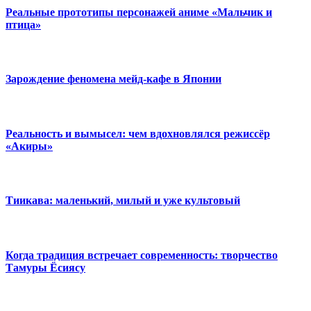
Реальные прототипы персонажей аниме «Мальчик и
птица»
Зарождение феномена мейд-кафе в Японии
Реальность и вымысел: чем вдохновлялся режиссёр
«Акиры»
Тиикава: маленький, милый и уже культовый
Когда традиция встречает современность: творчество
Тамуры Ёсиясу