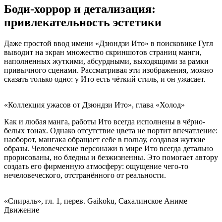
Боди-хоррор и детализация:
привлекательность эстетики
Даже простой ввод имени «Дзюндзи Ито» в поисковике Гугл
выводит на экран множество скриншотов страниц манги,
наполненных жуткими, абсурдными, выходящими за рамки
привычного сценами. Рассматривая эти изображения, можно
сказать только одно: у Ито есть чёткий стиль, и он ужасает.
«Коллекция ужасов от Дзюндзи Ито», глава «Холод»
Как и любая манга, работы Ито всегда исполнены в чёрно-
белых тонах. Однако отсутствие цвета не портит впечатление:
наоборот, мангака обращает себе в пользу, создавая жуткие
образы. Человеческие персонажи в мире Ито всегда детально
прорисованы, но бледны и безжизненны. Это помогает автору
создать его фирменную атмосферу: ощущение чего-то
нечеловеческого, отстранённого от реальности.
«Спираль», гл. 1, перев. Gaikoku, Сахалинское Аниме
Движение