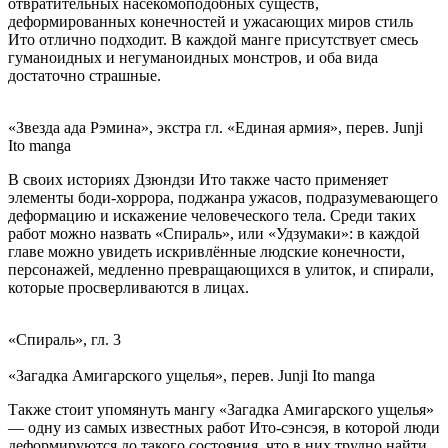
отвратительных насекомоподобных существ,
деформированных конечностей и ужасающих миров стиль
Ито отлично подходит. В каждой манге присутствует смесь
гуманоидных и негуманоидных монстров, и оба вида
достаточно страшные.
«Звезда ада Рэмина», экстра гл. «Единая армия», перев. Junji
Ito manga
В своих историях Дзюндзи Ито также часто применяет
элементы боди-хоррора, поджанра ужасов, подразумевающего
деформацию и искажение человеческого тела. Среди таких
работ можно назвать «Спираль», или «Удзумаки»: в каждой
главе можно увидеть искривлённые людские конечности,
персонажей, медленно превращающихся в улиток, и спирали,
которые просверливаются в лицах.
«Спираль», гл. 3
«Загадка Амигарского ущелья», перев. Junji Ito manga
Также стоит упомянуть мангу «Загадка Амигарского ущелья»
— одну из самых известных работ Ито-сэнсэя, в которой люди
деформируются до такого состояния, что в них трудно найти