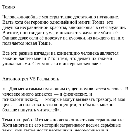
Томиэ
Человекоподобные монстры также достаточно пугающие.
Взять хотя бы героиню одноимённой манги Томиэ: это
девушка несравненной красоты, влюбляющая в себя мужчин.
В итоге, они сходят с ума, и появляется желание убить её.
Однако даже если её порежут на кусочки, из каждого из них
появляется новая Томиэ.
Все эти разные взгляды на концепцию человека являются
важной частью манги Ито и тем, что делает их такими
уникальными. Сам мангака в интервью заявляет:
Автопортрет VS Реальность
«…Для меня самым пугающим существом является человек. В
человеке много аспектов — и физических, и
психологических, — которые могут вызывать тревогу. И моя
цель — использовать эти концепции, чтобы как можно
больше напугать читателей».
Тематики работ Ито можно легко описать как странноватые.
Хотя многие из его историй затрагивают весьма серьёзные
темы, они также носят необычный, необъяснимый и