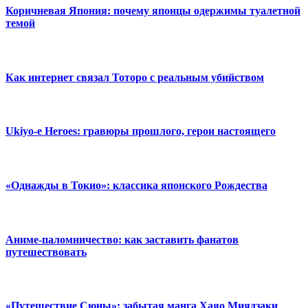
Коричневая Япония: почему японцы одержимы туалетной
темой
Как интернет связал Тоторо с реальным убийством
Ukiyo-e Heroes: гравюры прошлого, герои настоящего
«Однажды в Токио»: классика японского Рождества
Аниме-паломничество: как заставить фанатов
путешествовать
«Путешествие Сюны»: забытая манга Хаяо Миядзаки