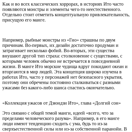
Как и во всех классических хоррорах, в историях Ито часто
появляются монстры и элементы чего-то неестественного.
Отдельно стоит отметить концептуальную привлекательность,
присущую его манге.
Например, рыбные монстры из «Гио» страшны по двум
причинам. Во-первых, их дизайн достаточно продуман и
затрагивает несколько фобий. Во-вторых, эти существа
внушают другой тип страха: столкновение с существами, с
которыми человек обычно не встречается в повседневной
жизни. В манге Ито морские чудища вдруг покидают океан и
вторгаются в мир людей. Эта концепция широко изучена в
работах Ито, часто у персонажей нет безопасного укрытия,
поэтому они обречены постоянно сталкиваться с разными
ужасами без какого-либо шанса спастись окончательно.
«Коллекция ужасов от Дзюндзи Ито», глава «Долгий сон»
Это связано с общей темой манги, идеей «всего, что за
пределами человеческого разума». Например, в его манге
люди имеют тенденцию сходить с ума, будь то из-за
сверхъестественной силы или из-за собственной паранойи. В