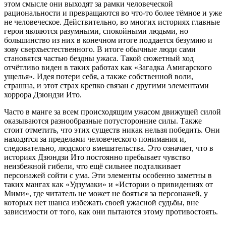
этом смысле они выходят за рамки человеческой
рациональности и превращаются во что-то более тёмное и уже
не человеческое. Действительно, во многих историях главные
герои являются разумными, спокойными людьми, но
большинство из них в конечном итоге поддается безумию и
зову сверхъестественного. В итоге обычные люди сами
становятся частью бездны ужаса. Такой сюжетный ход
отчётливо виден в таких работах как «Загадка Амигарского
ущелья». Идея потери себя, а также собственной воли,
страшна, и этот страх крепко связан с другими элементами
хоррора Дзюндзи Ито.
Часто в манге за всем происходящим ужасом движущей силой
оказываются разнообразные потусторонние силы. Также
стоит отметить, что этих существ никак нельзя победить. Они
находятся за пределами человеческого понимания и,
следовательно, людского вмешательства. Это означает, что в
историях Дзюндзи Ито постоянно пребывает чувство
неизбежной гибели, что ещё сильнее подталкивает
персонажей сойти с ума. Эти элементы особенно заметны в
таких мангах как «Удзумаки» и «Истории о привидениях от
Мими», где читатель не может не бояться за персонажей, у
которых нет шанса избежать своей ужасной судьбы, вне
зависимости от того, как они пытаются этому противостоять.