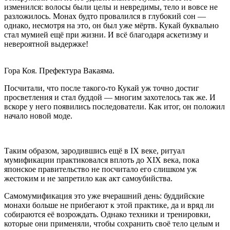
изменился: волосы были целы и невредимы, тело и вовсе не
разложилось. Монах будто провалился в глубокий сон —
однако, несмотря на это, он был уже мёртв. Кукай буквально
стал мумией ещё при жизни. И всё благодаря аскетизму и
невероятной выдержке!
Гора Коя. Префектура Вакаяма.
Посчитали, что после такого-то Кукай уж точно достиг
просветления и стал буддой — многим захотелось так же. И
вскоре у него появились последователи. Как итог, он положил
начало новой моде.
Таким образом, зародившись ещё в IX веке, ритуал
мумификации практиковался вплоть до XIX века, пока
японское правительство не посчитало его слишком уж
жестоким и не запретило как акт самоубийства.
Самомумификация это уже вчерашний день: буддийские
монахи больше не прибегают к этой практике, да и вряд ли
собираются её возрождать. Однако техники и тренировки,
которые они применяли, чтобы сохранить своё тело целым и