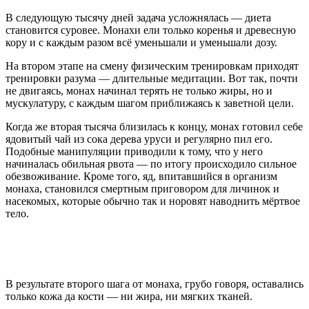
В следующую тысячу дней задача усложнялась — диета
становится суровее. Монахи ели только коренья и древесную
кору и с каждым разом всё уменьшали и уменьшали дозу.
На втором этапе на смену физическим тренировкам приходят
тренировки разума — длительные медитации. Вот так, почти
не двигаясь, монах начинал терять не только жиры, но и
мускулатуру, с каждым шагом приближаясь к заветной цели.
Когда же вторая тысяча близилась к концу, монах готовил себе
ядовитый чай из сока дерева уруси и регулярно пил его.
Подобные манипуляции приводили к тому, что у него
начиналась обильная рвота — по итогу происходило сильное
обезвоживание. Кроме того, яд, впитавшийся в организм
монаха, становился смертным приговором для личинок и
насекомых, которые обычно так и норовят наводнить мёртвое
тело.
В результате второго шага от монаха, грубо говоря, оставались
только кожа да кости — ни жира, ни мягких тканей.