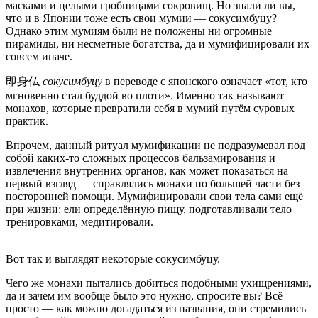
масками и целыми гробницами сокровищ. Но знали ли вы,
что и в Японии тоже есть свои мумии — сокусимбуцу?
Однако этим мумиям были не положены ни огромные
пирамиды, ни несметные богатства, да и мумифицировали их
совсем иначе.
即身仏
сокусимбуцу
в переводе с японского означает «тот, кто
мгновенно стал буддой во плоти». Именно так называют
монахов, которые превратили себя в мумий путём суровых
практик.
Впрочем, данный ритуал мумификации не подразумевал под
собой каких-то сложных процессов бальзамирования и
извлечения внутренних органов, как может показаться на
первый взгляд — справлялись монахи по большей части без
посторонней помощи. Мумифицировали свои тела сами ещё
при жизни: ели определённую пищу, подготавливали тело
тренировками, медитировали.
Вот так и выглядят некоторые сокусимбуцу.
Чего же монахи пытались добиться подобными ухищрениями,
да и зачем им вообще было это нужно, спросите вы? Всё
просто — как можно догадаться из названия, они стремились