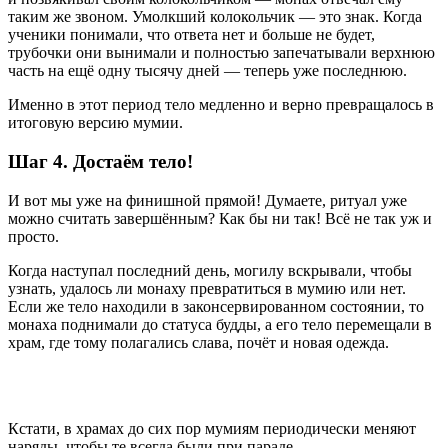
таким же звоном. Умолкший колокольчик — это знак. Когда
ученики понимали, что ответа нет и больше не будет,
трубочки они вынимали и полностью запечатывали верхнюю
часть на ещё одну тысячу дней — теперь уже последнюю.
Именно в этот период тело медленно и верно превращалось в
итоговую версию мумии.
Шаг 4. Достаём тело!
И вот мы уже на финишной прямой! Думаете, ритуал уже
можно считать завершённым? Как бы ни так! Всё не так уж и
просто.
Когда наступал последний день, могилу вскрывали, чтобы
узнать, удалось ли монаху превратиться в мумию или нет.
Если же тело находили в законсервированном состоянии, то
монаха поднимали до статуса будды, а его тело перемещали в
храм, где тому полагались слава, почёт и новая одежда.
Кстати, в храмах до сих пор мумиям периодически меняют
наряды, чтобы те всегда были при параде.