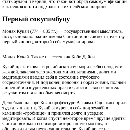
стать буддой и верили, что такой вот обряд самомумификации
как нельзя кстати подходит на их нелёгком поприще.
Первый сокусимбуцу
Монах Кукай (774—835 гг.) — государственный мыслитель,
поэт, основоположник школы Сингон и по совместительству
первый японец, который себя мумифицировал.
Монах Кукай. Также известен как Кобо Дайси.
Кукай практиковал строгий аскетизм: морил себя голодом и
жаждой, закалял тело жестокими испытаниями, долгими
медитациями вводил себя в состояние глубокого
сосредоточения. И под конец подобный образ жизни, полный
лишений и изнурительных практик, достиг своего апогея:
результатом стала необычная смерть.
Дело было на горе Коя в префектуре Вакаяма. Однажды придя
туда для практик, Кукай замуровал себя под землёй в
каменной «гробнице» и принялся долго и усердно
медитировать. И когда спустя некоторое время другие адепты
Сингон вскрыли его импровизированную могилу, то
обнаружили там нечто удивительное. Кукай вовсе не