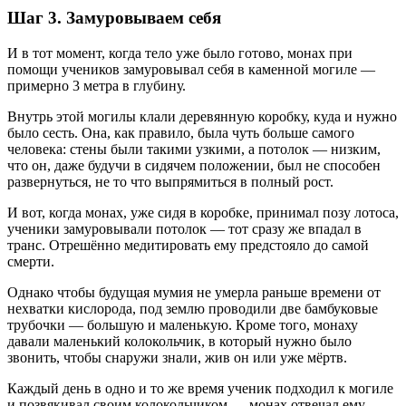
Шаг 3. Замуровываем себя
И в тот момент, когда тело уже было готово, монах при
помощи учеников замуровывал себя в каменной могиле —
примерно 3 метра в глубину.
Внутрь этой могилы клали деревянную коробку, куда и нужно
было сесть. Она, как правило, была чуть больше самого
человека: стены были такими узкими, а потолок — низким,
что он, даже будучи в сидячем положении, был не способен
развернуться, не то что выпрямиться в полный рост.
И вот, когда монах, уже сидя в коробке, принимал позу лотоса,
ученики замуровывали потолок — тот сразу же впадал в
транс. Отрешённо медитировать ему предстояло до самой
смерти.
Однако чтобы будущая мумия не умерла раньше времени от
нехватки кислорода, под землю проводили две бамбуковые
трубочки — большую и маленькую. Кроме того, монаху
давали маленький колокольчик, в который нужно было
звонить, чтобы снаружи знали, жив он или уже мёртв.
Каждый день в одно и то же время ученик подходил к могиле
и позвякивал своим колокольчиком — монах отвечал ему