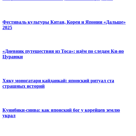
Фестиваль культуры Китая, Кореи и Японии «Дальше»
2025
«Дневник путешествия из Тоса»: идём по следам Ки-но
Цураюки
Хяку моногатари кайданкай: японский ритуал ста
страшных историй
Кунибики-синва: как японский бог у корейцев землю
украл