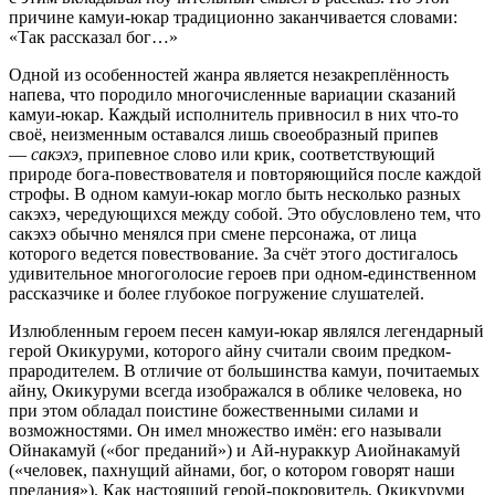
причине камуи-юкар традиционно заканчивается словами:
«Так рассказал бог…»
Одной из особенностей жанра является незакреплённость
напева, что породило многочисленные вариации сказаний
камуи-юкар. Каждый исполнитель привносил в них что-то
своё, неизменным оставался лишь своеобразный припев
—
сакэхэ
, припевное слово или крик, соответствующий
природе бога-повествователя и повторяющийся после каждой
строфы. В одном камуи-юкар могло быть несколько разных
сакэхэ, чередующихся между собой. Это обусловлено тем, что
сакэхэ обычно менялся при смене персонажа, от лица
которого ведется повествование. За счёт этого достигалось
удивительное многоголосие героев при одном-единственном
рассказчике и более глубокое погружение слушателей.
Излюбленным героем песен камуи-юкар являлся легендарный
герой Окикуруми, которого айну считали своим предком-
прародителем. В отличие от большинства камуи, почитаемых
айну, Окикуруми всегда изображался в облике человека, но
при этом обладал поистине божественными силами и
возможностями. Он имел множество имён: его называли
Ойнакамуй («бог преданий») и Ай-нураккур Аиойнакамуй
(«человек, пахнущий айнами, бог, о котором говорят наши
предания»). Как настоящий герой-покровитель, Окикуруми