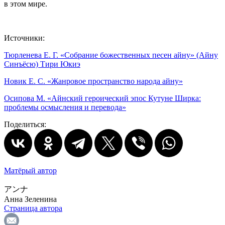
в этом мире.
Источники:
Тюрленева Е. Г. «Собрание божественных песен айну» (Айну
Синъёсю) Тири Юкиэ
Новик Е. С. «Жанровое пространство народа айну»
Осипова М. «Айнский героический эпос Кутуне Ширка:
проблемы осмысления и перевода»
Поделиться:
Матёрый автор
アンナ
Анна Зеленина
Страница автора