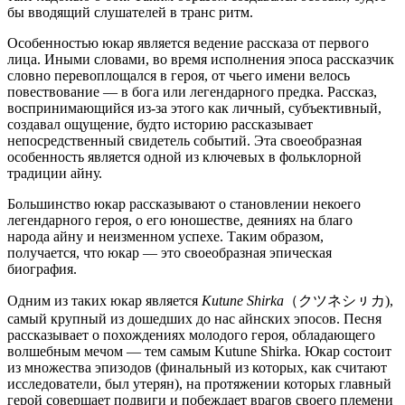
бы вводящий слушателей в транс ритм.
Особенностью юкар является ведение рассказа от первого
лица. Иными словами, во время исполнения эпоса рассказчик
словно перевоплощался в героя, от чьего имени велось
повествование — в бога или легендарного предка. Рассказ,
воспринимающийся из-за этого как личный, субъективный,
создавал ощущение, будто историю рассказывает
непосредственный свидетель событий. Эта своеобразная
особенность является одной из ключевых в фольклорной
традиции айну.
Большинство юкар рассказывают о становлении некоего
легендарного героя, о его юношестве, деяниях на благо
народа айну и неизменном успехе. Таким образом,
получается, что юкар — это своеобразная эпическая
биография.
Одним из таких юкар является
Kutune Shirka
（クツネシㇼカ),
самый крупный из дошедших до нас айнских эпосов. Песня
рассказывает о похождениях молодого героя, обладающего
волшебным мечом — тем самым Kutune Shirka. Юкар состоит
из множества эпизодов (финальный из которых, как считают
исследователи, был утерян), на протяжении которых главный
герой совершает подвиги и побеждает врагов своего племени