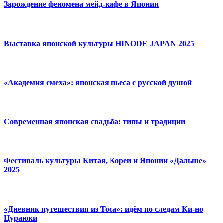
Зарождение феномена мейд-кафе в Японии
Выставка японской культуры HINODE JAPAN 2025
«Академия смеха»: японская пьеса с русской душой
Современная японская свадьба: типы и традиции
Фестиваль культуры Китая, Кореи и Японии «Дальше»
2025
«Дневник путешествия из Тоса»: идём по следам Ки-но
Цураюки