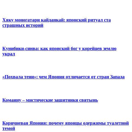
Хяку моногатари кайданкай: японский ритуал ста
страшных историй
Кунибики-синва: как японский бог у корейцев землю
украл
«Похвала тени»: чем Япония отличается от стран Запада
Комаину – мистические защитники святынь
Коричневая Япония: почему японцы одержимы туалетной
темой