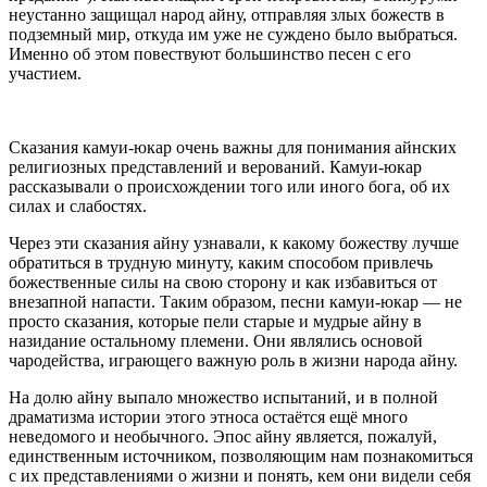
неустанно защищал народ айну, отправляя злых божеств в
подземный мир, откуда им уже не суждено было выбраться.
Именно об этом повествуют большинство песен с его
участием.
Сказания камуи-юкар очень важны для понимания айнских
религиозных представлений и верований. Камуи-юкар
рассказывали о происхождении того или иного бога, об их
силах и слабостях.
Через эти сказания айну узнавали, к какому божеству лучше
обратиться в трудную минуту, каким способом привлечь
божественные силы на свою сторону и как избавиться от
внезапной напасти. Таким образом, песни камуи-юкар — не
просто сказания, которые пели старые и мудрые айну в
назидание остальному племени. Они являлись основой
чародейства, играющего важную роль в жизни народа айну.
На долю айну выпало множество испытаний, и в полной
драматизма истории этого этноса остаётся ещё много
неведомого и необычного. Эпос айну является, пожалуй,
единственным источником, позволяющим нам познакомиться
с их представлениями о жизни и понять, кем они видели себя