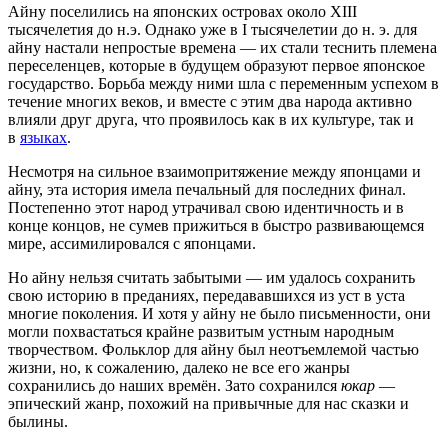
Айну поселились на японских островах около XIII
тысячелетия до н.э. Однако уже в I тысячелетии до н. э. для
айну настали непростые времена — их стали теснить племена
переселенцев, которые в будущем образуют первое японское
государство. Борьба между ними шла с переменным успехом в
течение многих веков, и вместе с этим два народа активно
влияли друг друга, что проявилось как в их культуре, так и
в
языках
.
Несмотря на сильное взаимопритяжение между японцами и
айну, эта история имела печальный для последних финал.
Постепенно этот народ утрачивал свою идентичность и в
конце концов, не сумев прижиться в быстро развивающемся
мире, ассимилировался с японцами.
Но айну нельзя считать забытыми — им удалось сохранить
свою историю в преданиях, передававшихся из уст в уста
многие поколения. И хотя у айну не было письменности, они
могли похвастаться крайне развитым устным народным
творчеством. Фольклор для айну был неотъемлемой частью
жизни, но, к сожалению, далеко не все его жанры
сохранились до наших времён. Зато сохранился
юкар
—
эпический жанр, похожий на привычные для нас сказки и
былины.