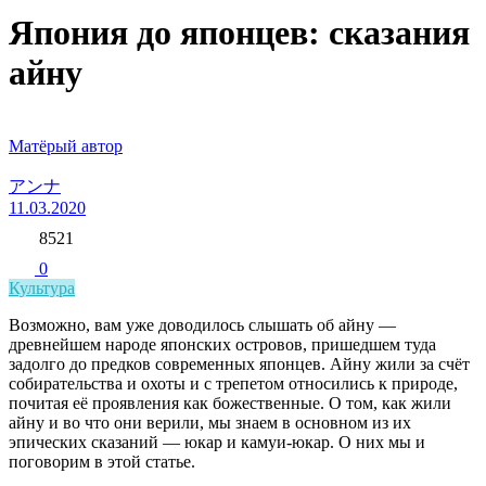
Япония до японцев: сказания
айну
Матёрый автор
アンナ
11.03.2020
8521
0
Культура
Возможно, вам уже доводилось слышать об айну —
древнейшем народе японских островов, пришедшем туда
задолго до предков современных японцев. Айну жили за счёт
собирательства и охоты и с трепетом относились к природе,
почитая её проявления как божественные. О том, как жили
айну и во что они верили, мы знаем в основном из их
эпических сказаний — юкар и камуи-юкар. О них мы и
поговорим в этой статье.