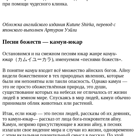
при помощи чудесного клинка.
Обложка английского издания Kutune Shirka, перевод с
японского выполнен Артуром Уэйли
Песни божеств — камуи-юкар
Остановимся и на смежном песням юкар жанре
камуи-
юкар
（カムイユーカラ), именуемом «песнями божеств».
В понятие
камуи
входит всё множество айнских богов. Айну
видели божественное в тех природных явлениях, которые
были им непонятны или таили опасность. Однако камуи —
это не просто обожествлённая природа, это души,
существование которых на небесах не отличалось от жизни
людей в земном мире. Спускаясь в мир людей, камуи обычно
принимали облик животных или растений.
Итак, если юкар — это песни людей, рассказы об их деяниях,
то камуи-юкар— рассказ от лица бога-покровителя айну.
Камуи, незримо присутствующие в жизни айну, в песнях
излагали свое видение мира и случаи из жизни, одновременно
с этим вкладывая поучительный смысл в рассказ. По этой