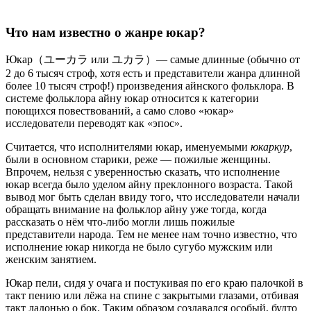
Что нам известно о жанре юкар?
Юкар（ユーカラ или ユカラ）— самые длинные (обычно от
2 до 6 тысяч строф, хотя есть и представители жанра длинной
более 10 тысяч строф!) произведения айнского фольклора. В
системе фольклора айну юкар относится к категории
поющихся повествований, а само слово «юкар»
исследователи переводят как «эпос».
Считается, что исполнителями юкар, именуемыми
юкаркур
,
были в основном старики, реже — пожилые женщины.
Впрочем, нельзя с уверенностью сказать, что исполнение
юкар всегда было уделом айну преклонного возраста. Такой
вывод мог быть сделан ввиду того, что исследователи начали
обращать внимание на фольклор айну уже тогда, когда
рассказать о нём что-либо могли лишь пожилые
представители народа. Тем не менее нам точно известно, что
исполнение юкар никогда не было сугубо мужским или
женским занятием.
Юкар пели, сидя у очага и постукивая по его краю палочкой в
такт пению или лёжа на спине с закрытыми глазами, отбивая
такт ладонью о бок. Таким образом создавался особый, будто