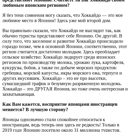
любимым японским регионом?
Я без тени сомнения могу сказать, что Хоккайдо — это мое
любимое место в Японии! Здесь уже мой второй дом.
Вы правильно сказали, что Хоккайдо не выглядит так, как
обычно туристы представляют себе Японию. Он другой. В
силу того, что заселение и развитие Хоккайдо происходило
гораздо позже, чем в основной Японии, соответственно, этот
регион считается достаточно молодым. Здесь преобладает
сельское хозяйство: Хоккайдо лидирует среди японских
регионов по производству молока, урожаю лука, картофеля,
кукурузы, бобов, а также по добыче морских продуктов:
гребешка, морской капусты, икры морского ежа, терпуги и
других вкусняшек. Хоккайдо – это не про высотки,
сумасшедший трафик и безумную разряженную молодежь.
Хоккайдо – это ДРУГАЯ Япония, но тоже очень интересная и
захватывающая.
Как Вам кажется, восприятие японцами иностранцев
меняется? В лучшую сторону?
Японцы однозначно стали спокойнее относиться к
иностранцам, ведь теперь они здесь не редкость! Только в
2019 году Японию посетило около 31 миллиона туристов.