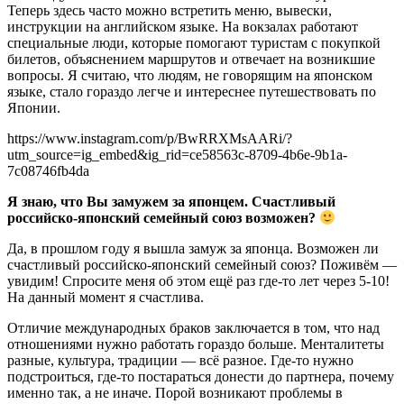
Теперь здесь часто можно встретить меню, вывески,
инструкции на английском языке. На вокзалах работают
специальные люди, которые помогают туристам с покупкой
билетов, объяснением маршрутов и отвечает на возникшие
вопросы. Я считаю, что людям, не говорящим на японском
языке, стало гораздо легче и интереснее путешествовать по
Японии.
https://www.instagram.com/p/BwRRXMsAARi/?
utm_source=ig_embed&ig_rid=ce58563c-8709-4b6e-9b1a-
7c08746fb4da
Я знаю, что Вы замужем за японцем. Счастливый
российско-японский семейный союз возможен?
Да, в прошлом году я вышла замуж за японца. Возможен ли
счастливый российско-японский семейный союз? Поживём —
увидим! Спросите меня об этом ещё раз где-то лет через 5-10!
На данный момент я счастлива.
Отличие международных браков заключается в том, что над
отношениями нужно работать гораздо больше. Менталитеты
разные, культура, традиции — всё разное. Где-то нужно
подстроиться, где-то постараться донести до партнера, почему
именно так, а не иначе. Порой возникают проблемы в