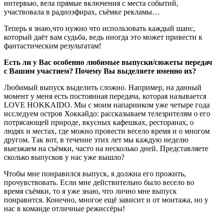
интервью, вела прямые включения с места событий,
участвовала в радиоэфирах, съёмке рекламы…
Теперь я знаю,что нужно что использовать каждый шанс,
который даёт вам судьба, ведь иногда это может привести к
фантастическим результатам!
Есть ли у Вас особенно любимые выпуски/сюжеты передач
с Вашим участием? Почему Вы выделяете именно их?
Любимый выпуск выделить сложно. Например, на данный
момент у меня есть постоянная передача, которая называется
LOVE HOKKAIDO. Мы с моим напарником уже четыре года
исследуем остров Хоккайдо: рассказываем телезрителям о его
потрясающей природе, вкусных кафешках, ресторанах, о
людях и местах, где можно провести весело время и о многом
другом. Так вот, в течение этих лет мы каждую неделю
выезжаем на съёмки, часто на несколько дней. Представляете
сколько выпусков у нас уже вышло?
Чтобы мне понравился выпуск, я должна его прожить,
прочувствовать. Если мне действительно было весело во
время съёмки, то я уже знаю, что лично мне выпуск
понравится. Конечно, многое ещё зависит и от монтажа, но у
нас в команде отличные режиссёры!