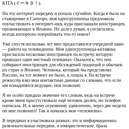
KITA (イーキタ！).
На эту интернет-передачу я попала случайно. Когда я была на
стажировке в Саппоро, моя одногруппница предложила
поучаствовать в интернет-шоу, куда приглашали иностранцев,
проживающих в Японии. Не долго думая, я согласилась:
всегда интересно попробовать что-то новое!
Уже спустя несколько лет мне предоставился очередной шанс
— работа на телевидении. Моя одногруппница-китаянка
пригласила несколько иностранцев на встречу, которую
проводил один местный телеканал. Оказалось, что они
собирают иностранцев для обсуждений традиций и обычаев
их стран и Японии. Человека, который бы представлял
Россию, на тот момент не было, и пошла я. На встречи
режиссёр взял мои контактные данные со словами, что если
им понадобятся ведущие, они позвонят.
Я не особо придала значение его словам, ведь на встрече
кроме меня присутствовало ещё человек десять, но телефон
написала. И, к моему огромному удивлению, через две недели
он мне позвонил! Так и началась моя «тележизнь».
В передачах я участвовала разных: это и информационно-
развлекательные передачи, и юмористические, брала