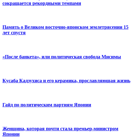
сокращается рекордными темпами
Память о Великом восточно-японском землетрясении 15
лет спустя
«После банкета», или политическая свобода Мисимы
Кусаба Кадзухиса и его керамика, прославляющая жизнь
Гайд по политическим партиям Японии
Женщина, которая почти стала премьер-министром
Японии