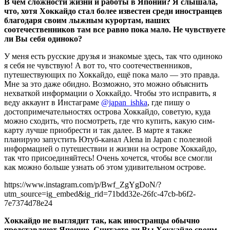
В чём сложности жизни и работы в Японии? Я слышала,
что, хотя Хоккайдо стал более известен среди иностранцев
благодаря своим лыжным курортам, наших
соотечественников там все равно пока мало. Не чувствуете
ли Вы себя одиноко?
У меня есть русские друзья и знакомые здесь, так что одиноко
я себя не чувствую! А вот то, что соотечественников,
путешествующих по Хоккайдо, ещё пока мало — это правда.
Мне за это даже обидно. Возможно, это можно объяснить
нехваткой информации о Хоккайдо. Чтобы это исправить, я
веду аккаунт в Инстаграме
@japan_ishka
, где пишу о
достопримечательностях острова Хоккайдо, советую, куда
можно сходить, что посмотреть, где что купить, какую сим-
карту лучше приобрести и так далее. В марте я также
планирую запустить Ютуб-канал Alena in Japan с полезной
информацией о путешествии и жизни на острове Хоккайдо,
так что присоединяйтесь! Очень хочется, чтобы все смогли
как можно больше узнать об этом удивительном острове.
https://www.instagram.com/p/Bwf_ZgYgDoN/?
utm_source=ig_embed&ig_rid=71bdd32e-26fc-47cb-b6f2-
7e7374d78e24
Хоккайдо не выглядит так, как иностранцы
обычно
представляют Японию. Считаете ли Вы Хоккайдо своим