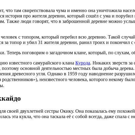
т, что там свирепствовала чума и именно она уничтожила населе
 история про жителя деревни, который сошёл с ума и порубил вс
. Также люди говорят, что в заброшенной деревне можно услыш
еловек с топором, который перебил всю деревню. Такой случай
я за топор и убил 31 жителя деревни, ранил троих и покончил с 
и. Теперь поговорим о загадочном клане, который, по слухам, об
кцию известного самурайского клана
Курода
. Никаких зверств за
а, поэтому основной деятельностью местных была добыча дерев
анения древесного угля. Однако в 1959 году наводнение разруши
 родственников»), неизвестного человека, которого некому был
ты.
ккайдо
ля своей двухлетней сестры Окику. Она показалась ему похожей 
лась эта кукла, что она таскала её с собой всегда, даже спала с 