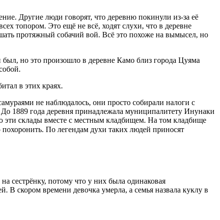
ние. Другие люди говорят, что деревню покинули из-за её
ех топором. Это ещё не всё, ходят слухи, что в деревне
ать протяжный собачий вой. Всё это похоже на вымысел, но
 был, но это произошло в деревне Камо близ города Цуяма
собой.
итал в этих краях.
 самураями не наблюдалось, они просто собирали налоги с
а. До 1889 года деревня принадлежала муниципалитету Инунаки
ло эти склады вместе с местным кладбищем. На том кладбище
о похоронить. По легендам духи таких людей приносят
на сестрёнку, потому что у них была одинаковая
ней. В скором времени девочка умерла, а семья назвала куклу в