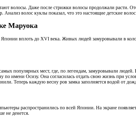
стают волосы. Даже после стрижки волосы продолжали расти. От
р. Анализ волос куклы показал, что это настоящие детские волос
ке Маруока
Японии вплоть до XVI века. Живых людей замуровывали в колон
самых популярных мест, где, по легендам, замуровывали людей. 
у по имени Осизу. Она согласилась отдать свою жизнь при усло
или. Теперь каждую весну ров замка заполняется водой от дожд
компьютеры распространились по всей Японии. На экране появля
ше не денется.