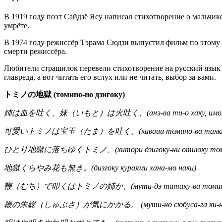
В 1919 году поэт Сайдзё Ясу написал стихотворение о мальчике
умрёте.
В 1974 году режиссёр Тэрама Сюдзи выпустил фильм по этому с
смерти режиссёра.
Любители страшилок перевели стихотворение на русский язык 
главреда, а вот читать его вслух или не читать, выбор за вами.
トミノの地獄 (томино-но дзигоку)
姉は血を吐く、妹（いもと）は火吐く、(анэ-ва ти-о хаку, имото-
可愛いトミノは宝玉（たま）を吐く。(каваии томино-ва тама-о
ひとり地獄に落ちゆくトミノ、(хитори дзигоку-ни отиюку том
地獄くらやみ花も無き。(дизгоку кураями хана-мо наки)
鞭（むち）で叩くはトミノの姉か、(мути-дэ татаку-ва томино-н
鞭の朱総（しゅぶさ）が気にかかる。 (мути-но сюбуса-га ки-ни 