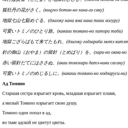
狐牡丹の花がさく。(кицунэ ботан-но хана-га саку)
地獄七山七谿めぐる、(дзигоку нана яма нана тани мэгуру)
可愛いトミノのひとり旅。(каваии томино-но хитори таби)
地獄ござらばもて来てたもれ、(дзигоку годзараба мотэ китэта
針の御山（おやま）の留針（とめばり）を。(хари-но ояма-но том
赤い留針だてにはささぬ、(акаи томэхари датэ-нива сасану)
可愛いトミノのめじるしに。(каваии томино-но мэдзируси-ни)
Ад Томино
Старшая сестра изрыгает кровь, младшая изрыгает пламя,
а милый Томино изрыгает свою душу.
Томино один попал в ад,
во тьме адской не цветут цветы.