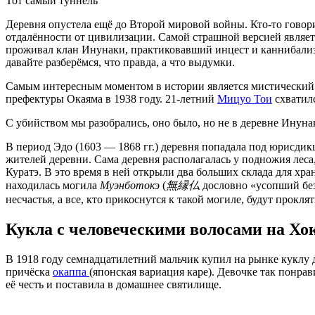
Тот самый туннель
Деревня опустела ещё до Второй мировой войны. Кто-то говори
отдалённости от цивилизации. Самой страшной версией является
проживал клан Инунаки, практиковавший инцест и каннибализм
давайте разберёмся, что правда, а что выдумки.
Самым интересным моментом в истории является мистический ч
префектуры Окаяма в 1938 году. 21-летний
Мицуо Тои
схватилс
С убийством мы разобрались, оно было, но не в деревне Инунак
В период Эдо (1603 — 1868 гг.) деревня попадала под юрисди
жителей деревни. Сама деревня располагалась у подножия лес
Куратэ. В это время в ней открыли два больших склада для хр
находилась могила
Муэнботокэ
(
無​縁​仏
дословно «усопший без
несчастья, а все, кто прикоснутся к такой могиле, будут прокля
Кукла с человеческими волосами на Хо
В 1918 году семнадцатилетний мальчик купил на рынке куклу д
причёска
окаппа
(японская вариация каре). Девочке так понрави
её честь и поставила в домашнее святилище.