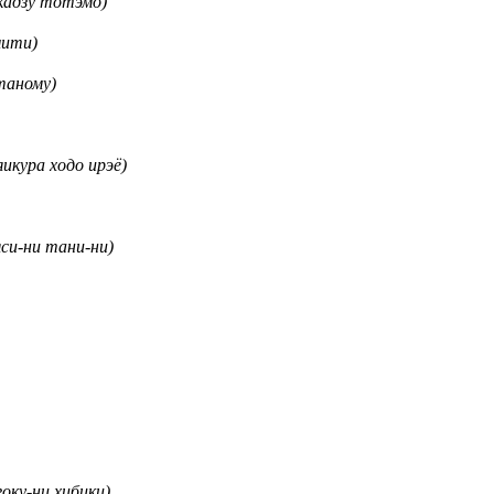
зу тотэмо)
ити)
ному)
а ходо ирэё)
ни тани-ни)
ни хибики)