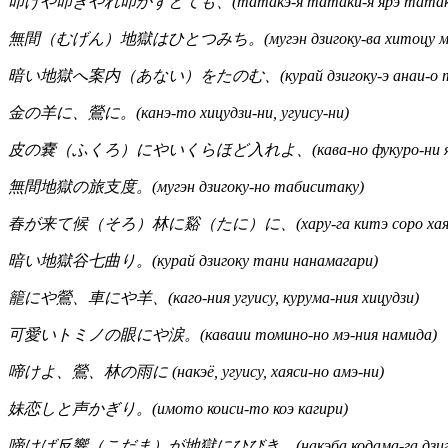
叩けや叩きやれ叩かずとても、(татакэ-я татаки-я ярэ татакад
無間（むげん）地獄はひとつみち。(мугэн дзигоку-ва хитоцу м
暗い地獄へ案内（あない）をたのむ、(курай дзигоку-э анаи-о та
金の羊に、鶯に。(канэ-то хицудзи-ни, угуису-ни)
皮の嚢（ふくろ）にやいくらほど入れよ、(кава-но фукуро-ни яикур
無間地獄の旅支度。(мугэн дзигоку-но табиситаку)
春が来て候（そろ）林に谿（たに）に、(хару-га китэ соро хаяси-
暗い地獄谷七曲り。(курай дзигоку тани нанамагари)
籠にや鶯、車にや羊、(каго-ния угуису, курума-ния хицудзи)
可愛いトミノの眼にや涙。(каваии томино-но мэ-ния намида)
啼けよ、鶯、林の雨に (накэё, угуису, хаяси-но амэ-ни)
妹恋しと声かぎり。(имото коиси-то коэ кагири)
啼けば反響（こだま）が地獄にひびき、(накэба кодама-га дзигоку-