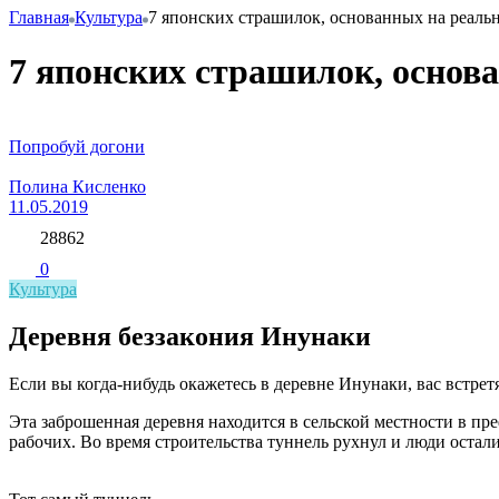
Главная
Культура
7 японских страшилок, основанных на реаль
7 японских страшилок, основ
Попробуй догони
Полина Кисленко
11.05.2019
28862
0
Культура
Деревня беззакония Инунаки
Если вы когда-нибудь окажетесь в деревне Инунаки, вас встре
Эта заброшенная деревня находится в сельской местности в п
рабочих. Во время строительства туннель рухнул и люди остал