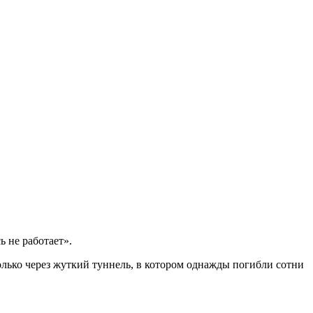
ь не работает».
олько через жуткий туннель, в котором однажды погибли сотни