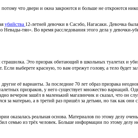
потому что двери и окна закроются и больше не откроются никог
чая
убийства
12-летней девочки в Сасэбо, Нагасаки. Девочка был
ло Невады-тян». Во время расследования этого дела у девочки-
я страшилка. Это призрак обитающий в школьных туалетах и уби
т. Если выберете красную, то вам отрежут голову, а тело будет 
и другие её варианты. За последние 70 лет образ призрака неодн
алетных призраков, у него существует множество вариаций. Одн
здно вечером зашёл в маленький магазинчик и сказал, что он слу
ся за матерью, а в третий раз пришёл за детьми, но так как они 
тории оказалась реальная основа. Материалов по этому делу очень
ил семью из трёх человек. Больше информации по этому делу не