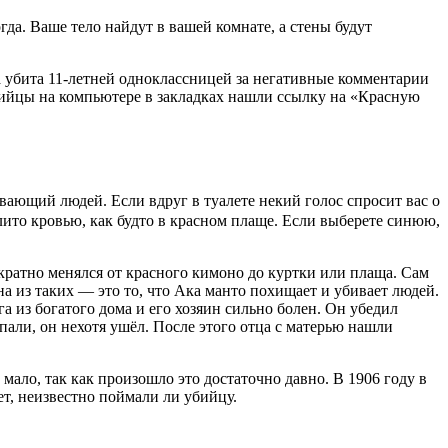
да. Ваше тело найдут в вашей комнате, а стены будут
а убита 11-летней одноклассницей за негативные комментарии
убийцы на компьютере в закладках нашли ссылку на «Красную
вающий людей. Если вдруг в туалете некий голос спросит вас о
залито кровью, как будто в красном плаще. Если выберете синюю,
ократно менялся от красного кимоно до куртки или плаща. Сам
а из таких — это то, что Ака манто похищает и убивает людей.
га из богатого дома и его хозяин сильно болен. Он убедил
спали, он нехотя ушёл. После этого отца с матерью нашли
 мало, так как произошло это достаточно давно. В 1906 году в
т, неизвестно поймали ли убийцу.