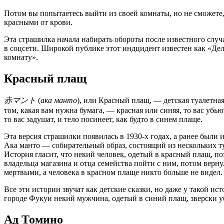
Потом вы попытаетесь выйти из своей комнаты, но не сможете, 
красными от крови.
Эта страшилка начала набирать обороты после известного слу
в соцсети. Широкой публике этот индцидент известен как «Де
комнату».
Красный плащ
赤マント
(
ака манто
), или Красный плащ, — детская туалетна
том, какая вам нужна бумага, — красная или синяя, то вас убью
то вас задушат, и тело посинеет, как будто в синем плаще.
Эта версия страшилки появилась в 1930-х годах, а ранее были 
Ака манто — собирательный образ, состоящий из нескольких ту
История гласит, что некий человек, одетый в красный плащ, по
владельца магазина и отца семейства пойти с ним, потом вернул
мертвыми, а человека в красном плаще никто больше не видел.
Все эти истории звучат как детские сказки, но даже у такой ис
городе Фукуи некий мужчина, одетый в синий плащ, зверски уб
Ад Томино