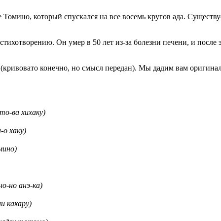
 Томино, который спускался на все восемь кругов ада. Существуе
тихотворению. Он умер в 50 лет из-за болезни печени, и после 
(кривовато конечно, но смысл передан). Мы дадим вам оригина
ва хихаку)
 хаку)
ино)
о анэ-ка)
какару)