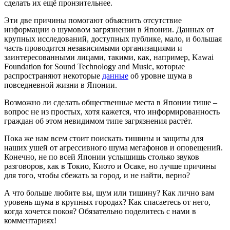
сделать их ещё пронзительнее.
Эти две причины помогают объяснить отсутствие
информации о шумовом загрязнении в Японии. Данных от
крупных исследований, доступных публике, мало, и большая
часть проводится независимыми организациями и
заинтересованными лицами, такими, как, например, Kawai
Foundation for Sound Technology and Music, которые
распространяют некоторые
данные
об уровне шума в
повседневной жизни в Японии.
Возможно ли сделать общественные места в Японии тише –
вопрос не из простых, хотя кажется, что информированность
граждан об этом невидимом типе загрязнения растёт.
Пока же нам всем стоит поискать тишины и защиты для
наших ушей от агрессивного шума мегафонов и оповещений.
Конечно, не по всей Японии услышишь столько звуков
разговоров, как в Токио, Киото и Осаке, но лучше причины
для того, чтобы сбежать за город, и не найти, верно?
А что больше любите вы, шум или тишину? Как лично вам
уровень шума в крупных городах? Как спасаетесь от него,
когда хочется покоя? Обязательно поделитесь с нами в
комментариях!