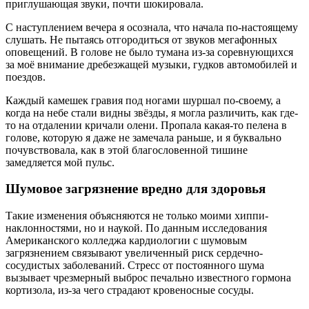
приглушающая звуки, почти шокировала.
С наступлением вечера я осознала, что начала по-настоящему
слушать. Не пытаясь отгородиться от звуков мегафонных
оповещений. В голове не было тумана из-за соревнующихся
за моё внимание дребезжащей музыки, гудков автомобилей и
поездов.
Каждый камешек гравия под ногами шуршал по-своему, а
когда на небе стали видны звёзды, я могла различить, как где-
то на отдалении кричали олени. Пропала какая-то пелена в
голове, которую я даже не замечала раньше, и я буквально
почувствовала, как в этой благословенной тишине
замедляется мой пульс.
Шумовое загрязнение вредно для здоровья
Такие изменения объясняются не только моими хиппи-
наклонностями, но и наукой. По данным исследования
Американского колледжа кардиологии с шумовым
загрязнением связывают увеличенный риск сердечно-
сосудистых заболеваний. Стресс от постоянного шума
вызывает чрезмерный выброс печально известного гормона
кортизола, из-за чего страдают кровеносные сосуды.