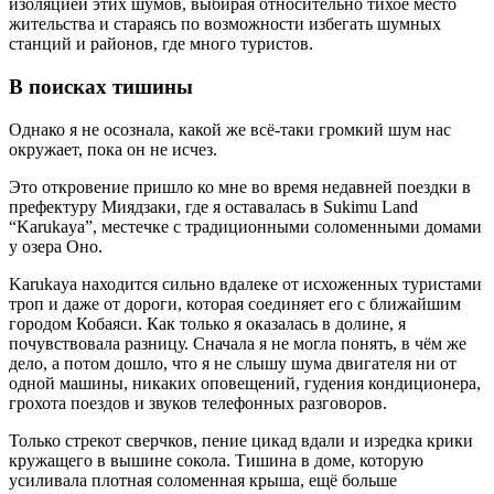
изоляцией этих шумов, выбирая относительно тихое место
жительства и стараясь по возможности избегать шумных
станций и районов, где много туристов.
В поисках тишины
Однако я не осознала, какой же всё-таки громкий шум нас
окружает, пока он не исчез.
Это откровение пришло ко мне во время недавней поездки в
префектуру Миядзаки, где я оставалась в Sukimu Land
“Karukaya”, местечке с традиционными соломенными домами
у озера Оно.
Karukaya находится сильно вдалеке от исхоженных туристами
троп и даже от дороги, которая соединяет его с ближайшим
городом Кобаяси. Как только я оказалась в долине, я
почувствовала разницу. Сначала я не могла понять, в чём же
дело, а потом дошло, что я не слышу шума двигателя ни от
одной машины, никаких оповещений, гудения кондиционера,
грохота поездов и звуков телефонных разговоров.
Только стрекот сверчков, пение цикад вдали и изредка крики
кружащего в вышине сокола. Тишина в доме, которую
усиливала плотная соломенная крыша, ещё больше