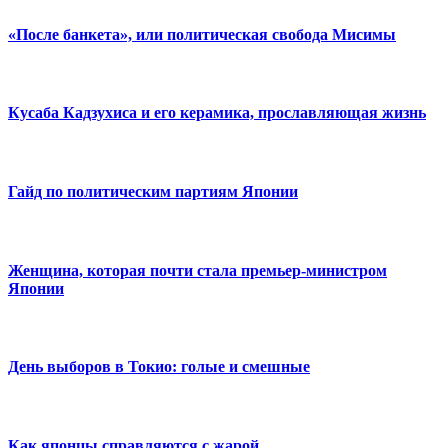
«После банкета», или политическая свобода Мисимы
Кусаба Кадзухиса и его керамика, прославляющая жизнь
Гайд по политическим партиям Японии
Женщина, которая почти стала премьер-министром
Японии
День выборов в Токио: голые и смешные
Как японцы справляются с жарой