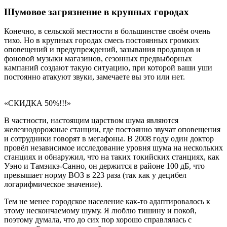
Шумовое загрязнение в крупных городах
Конечно, в сельской местности в большинстве своём очень
тихо. Но в крупных городах смесь постоянных громких
оповещений и предупреждений, зазывания продавцов и
фоновой музыки магазинов, сезонных предвыборных
кампаний создают такую ситуацию, при которой ваши уши
постоянно атакуют звуки, замечаете вы это или нет.
«СКИДКА 50%!!!»
В частности, настоящим царством шума являются
железнодорожные станции, где постоянно звучат оповещения
и сотрудники говорят в мегафоны. В 2008 году один доктор
провёл независимое исследование уровня шума на нескольких
станциях и обнаружил, что на таких токийских станциях, как
Уэно и Тамэикэ-Санно, он держится в районе 100 дБ, что
превышает норму ВОЗ в 223 раза (так как у децибел
логарифмическое значение).
Тем не менее городское население как-то адаптировалось к
этому нескончаемому шуму. Я люблю тишину и покой,
поэтому думала, что до сих пор хорошо справлялась с