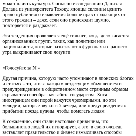
может влиять культура. Согласно исследованию Даниэля
Долана из университета Тохоку, японцы склонны ценить
право публичного изъявления больше прав страдающих от
этого граждан – даже, если оно происходит шумно,
повторяется и раздражает.
Эта тенденция проявляется ещё сильнее, когда дело касается
организованных групп, таких, как политики или
националисты, которые разъезжают в фургонах и с раннего
утра выкрикивают свои лозунги.
«Голосуйте за N!»
Другая причина, которую часто упоминают в японских блогах
и статьях – то, что за каждым вездесущим объявлением и
предупреждением в общественном месте странным образом
скрывается своеобразная забота государства. Хотя
иностранцам они порой кажутся чрезмерными, но эти
мелодии, которые звучат в 5 вечера, или предупреждения о
прибытии поезда нужны, чтобы помогать людям.
К сожалению, они стали настолько привычны, что
большинство людей их игнорирует, а это, в свою очередь,
заставляет правительство и бизнес измысливать способы