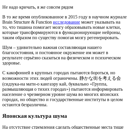
Не надо кричать, я же совсем рядом
В то же время опубликованное в 2015 году в научном журнале
Brain Structure & Function
исследование
может указывать на
то, что тишина помогает мозгу образовывать новые клетки,
которые трансформируются в функционирующие нейроны,
таким образом по существу помогая мозгу регенерировать.
Шум – удивительно важная составляющая нашего
благосостояния, и постоянное окружение им может в
результате серьёзно сказаться на физическом и психическом
здоровье.
С какофонией в крупных городах пытаются бороться, но
возможности этих людей ограничены. 静かな街を考える会
(сидзука-на мати-о кангаэру кай, буквально «Группа,
размышляющая о тихих городах») пытаются информировать
население о чрезмерном уровне шума во многих японских
городах, но общество и государственные институты в целом
остаются безразличны.
Японская культура шума
На отсутствие стремления сделать общественные места тише