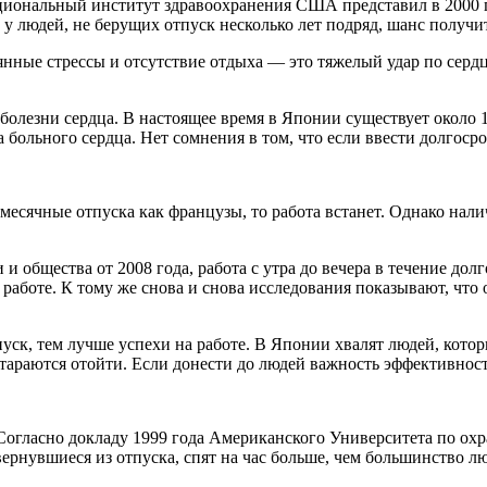
ациональный институт здравоохранения США представил в 2000 г
, у людей, не берущих отпуск несколько лет подряд, шанс получ
нные стрессы и отсутствие отдыха — это тяжелый удар по серд
болезни сердца. В настоящее время в Японии существует около 
 больного сердца. Нет сомнения в том, что если ввести долгоср
месячные отпуска как французы, то работа встанет. Однако нали
и общества от 2008 года, работа с утра до вечера в течение до
а работе. К тому же снова и снова исследования показывают, ч
уск, тем лучше успехи на работе. В Японии хвалят людей, котор
тараются отойти. Если донести до людей важность эффективности
. Согласно докладу 1999 года Американского Университета по ох
нувшиеся из отпуска, спят на час больше, чем большинство люде