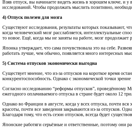
Взяв отпуск, вы начинаете видеть жизнь в хорошем ключе, и у 
исследований. Чтобы продолжать мыслить позитивно, необходи
4) Отпуск полезен для мозга
Существуют исследования, результаты которых показывают, чт
когда человеческий мозг расслабляется, интеллектуальные спос
то новое. Ещё, когда мы не заняты на работе, мозг продолжает
Японка утверждает, что сама почувствовала это на себе. Развея
работать лучше, чем обычно, появляется много интересных мыс
5) Система отпусков экономически выгодна
Существует мнение, что из-за отпусков на короткое время ост
конкурентоспособность. Однако с экономической точки зрение 
Согласно исследованию “реформы отпусков”, проведённому Ми
ежегодного оплачиваемого отпуска в стране будет около 12 три
Однако во Франции в августе, когда у всех отпуска, почти вся
красоты, почти все заведения закрываются из-за отпусков. Одна
Благодаря тому, что есть сезон отпусков, всегда будет существ
Японские работяги серьёзные и ответственные, поэтому они ра