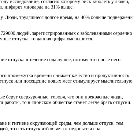
оду исследование, согласно которому риск заболеть у людей,
ить инфаркт миокарда на 31% выше.
цу. Люди, трудящиеся долгое время, на 40% больше подвержены
1729000 людей, зарегистрированных с заболеваниями сердечно-
очные отпуска, то данная цифра уменьшится.
чие отпуска в течение года лучше, потому что после него
лгого промежутка времени снижает качество и продуктивность
то отпуск или посещение новых мест стимулирует мыслительную
ые берут сверхурочные, говоря, что они прекрасные люди,
 работы, то в японском обществе станет легче брать отпуски.
ране и гигиене окружающей среды, чем дольше отпуск, тем
й, то есть отпуск избавляет от недостатка сна.