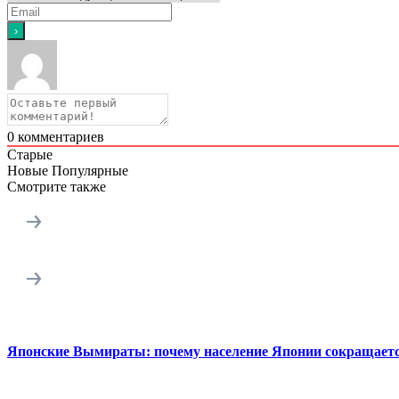
0
комментариев
Старые
Новые
Популярные
Смотрите также
Японские Вымираты: почему население Японии сокращает