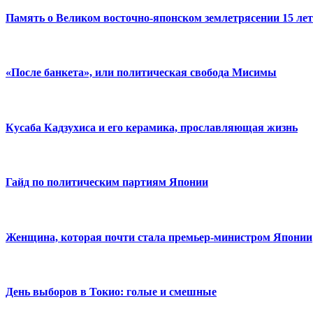
Память о Великом восточно-японском землетрясении 15 лет
«После банкета», или политическая свобода Мисимы
Кусаба Кадзухиса и его керамика, прославляющая жизнь
Гайд по политическим партиям Японии
Женщина, которая почти стала премьер-министром Японии
День выборов в Токио: голые и смешные