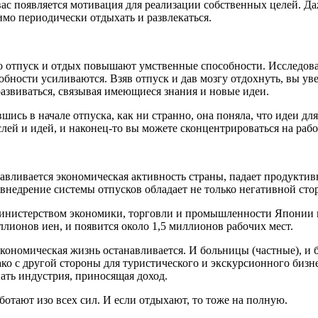
вас появляется мотивация для реализации собственных целей. Да
мо периодически отдыхать и развлекаться.
о отпуск и отдых повышают умственные способности. Исследова
обности усиливаются. Взяв отпуск и дав мозгу отдохнуть, вы ув
 развиваться, связывая имеющиеся знания и новые идеи.
вшись в начале отпуска, как ни странно, она поняла, что идеи дл
лей и идей, и наконец-то вы можете сконцентрироваться на рабо
анавливается экономическая активность страны, падает продукти
внедрение системы отпусков обладает не только негативной сто
нистерством экономики, торговли и промышленности Японии в 
ллионов иен, и появится около 1,5 миллионов рабочих мест.
 экономическая жизнь останавливается. И больницы (частные), и 
ко с другой стороны для туристического и экскурсионного бизнес
овать индустрия, приносящая доход.
ботают изо всех сил. И если отдыхают, то тоже на полную.