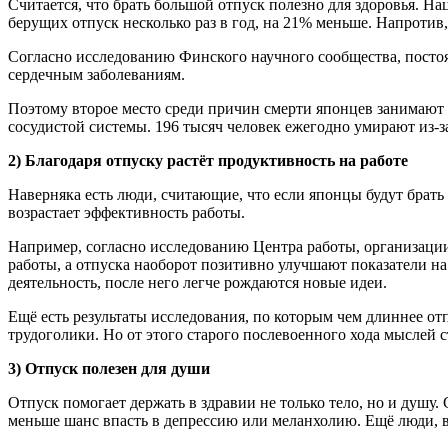
Считается, что брать большой отпуск полезно для здоровья. Н
берущих отпуск несколько раз в год, на 21% меньше. Напротив
Согласно исследованию Финского научного сообщества, постоя
сердечным заболеваниям.
Поэтому второе место среди причин смерти японцев занимают 
сосудистой системы. 196 тысяч человек ежегодно умирают из-за
2) Благодаря отпуску растёт продуктивность на работе
Наверняка есть люди, считающие, что если японцы будут брать 
возрастает эффективность работы.
Например, согласно исследованию Центра работы, организации 
работы, а отпуска наоборот позитивно улучшают показатели н
деятельность, после него легче рождаются новые идеи.
Ещё есть результаты исследования, по которым чем длиннее отп
трудоголики. Но от этого старого послевоенного хода мыслей с
3) Отпуск полезен для души
Отпуск помогает держать в здравии не только тело, но и душу
меньше шанс впасть в депрессию или меланхолию. Ещё люди, вер