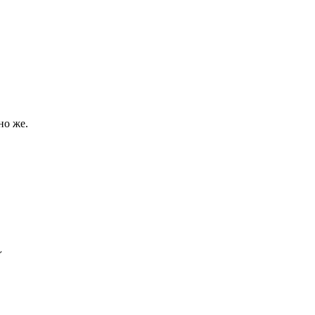
но же.
~