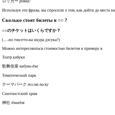
ロッカー
рокка:
Используя эти фразы, вы спросили о том, как дойти до места 
Сколько стоят билеты в ○○ ?
○○のチケットはいくらですか？
(…-но тикэтто-ва икура дэсука?)
Можно интересоваться стоимостью билетов к примеру в
Театр кабуки
歌舞伎座
кабуки-дза
Тематический парк
テーマパーク
тэ:ма па:ку
Синтоистский храм
神社
дзиндзя