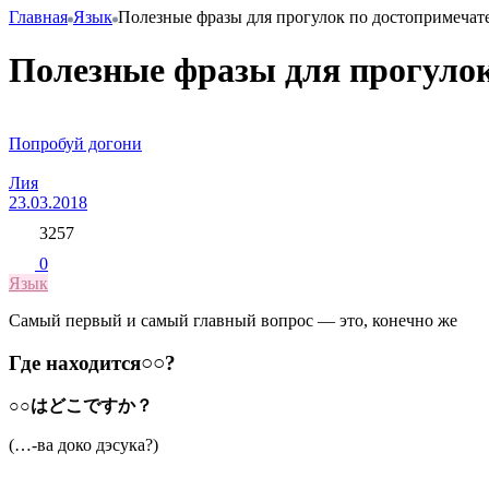
Главная
Язык
Полезные фразы для прогулок по достопримечат
Полезные фразы для прогуло
Попробуй догони
Лия
23.03.2018
3257
0
Язык
Самый первый и самый главный вопрос — это, конечно же
Где находится○○?
○○はどこですか？
(…-ва доко дэсука?)