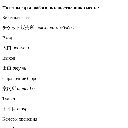
Полезные для любого путешественника места:
Билетная касса
チケット販売所
тикэтто хамбайдзё
Вход
入口
иригути
Выход
出口
дэгути
Справочное бюро
案内所
аннайдзё
Туалет
トイレ
тоирэ
Камеры хранения