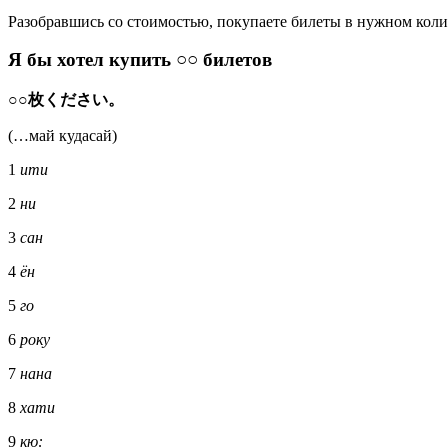
Разобравшись со стоимостью, покупаете билеты в нужном коли
Я бы хотел купить ○○ билетов
○○枚ください。
(…май кудасай)
1
ити
2
ни
3
сан
4
ён
5
го
6
року
7
нана
8
хати
9
кю: