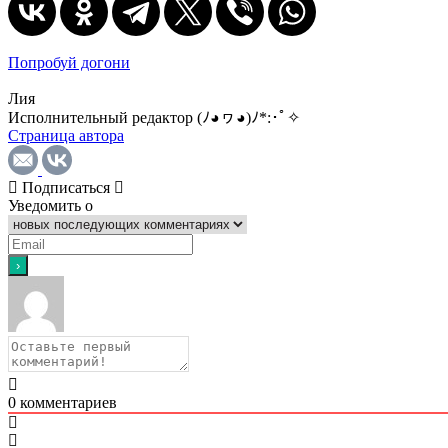
Попробуй догони
Лия
Исполнительный редактор (ﾉ◕ヮ◕)ﾉ*:･ﾟ✧
Страница автора
Подписаться
Уведомить о
0
комментариев