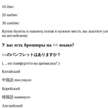
10
дзю:
20
нидзю:
30
сандзю:
Купив билеты и наконец попав в нужное место, вы захотите уз
на английском)
У вас есть брошюры на ○○ языке?
○○のパンフレットはありますか？
(…-но памфурэтто-ва аримасука? )
Китайский
中国語
тю:гокуго
Корейский
韓国語
канкокуго
Английский