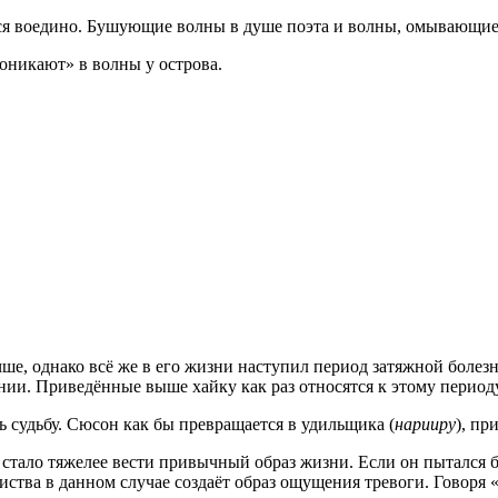
ся воедино. Бушующие волны в душе поэта и волны, омывающие 
оникают» в волны у острова.
ше, однако всё же в его жизни наступил период затяжной болезн
янии. Приведённые выше хайку как раз относятся к этому периоду
 судьбу. Сюсон как бы превращается в удильщика (
нарииру
), пр
у стало тяжелее вести привычный образ жизни. Если он пытался 
листва в данном случае создаёт образ ощущения тревоги. Говоря