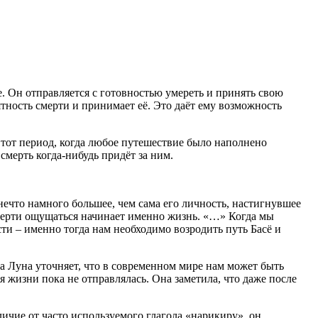
е. Он отправляется с готовностью умереть и принять свою
оятность смерти и принимает её. Это даёт ему возможность
 тот период, когда любое путешествие было наполнено
 смерть когда-нибудь придёт за ним.
, нечто намного большее, чем сама его личность, настигнувшее
смерти ощущаться начинает именно жизнь. «…» Когда мы
ти – именно тогда нам необходимо возродить путь Басё и
а Луна уточняет, что в современном мире нам может быть
я жизни пока не отправлялась. Она заметила, что даже после
чие от часто используемого глагола «нарикиру», он