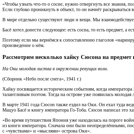
«Чтобы узнать что-то о сосне, нужно отвергнуть все знания, по
Если глубоко проникнуть в объект, то он начнёт раскрываться 
В мире отдельно существуют люди и вещи. Мы взаимодействуем 
Басё хотел донести следующее: есть сосна, то есть предмет, а е
Поэтому если мы вернёмся к сопоставлению глаголов «нарииру»
произведение о нём.
Рассмотрим несколько хайку Сюсона на предмет 
На Оки молодая листва в окружении ревущих волн.
(Сборник «Небо после снега», 1941 г.)
Хайку посвящается историческим событиям, когда императора Го
талантливым поэтом. Тогда на острове уже появилась молодая 
В марте 1941 года Сюсон также ездил на Оки. Он ехал туда в
Мацуо Басё и книгу императора Го-Тоба. Сюсон написал это х
«Во время путешествия Япония уже находилась на пороге войн
из книги императора. Сначала они были неопределёнными, пос
с «чувствами» и «мыслями» острова Оки».