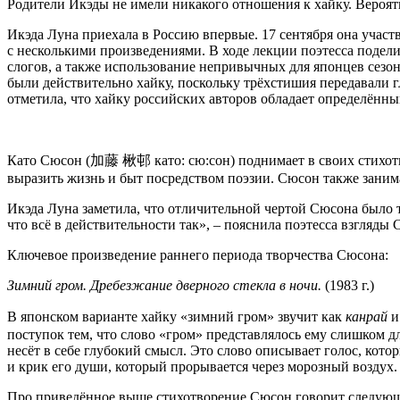
Родители Икэды не имели никакого отношения к хайку. Вероят
Икэда Луна приехала в Россию впервые. 17 сентября она участ
с несколькими произведениями. В ходе лекции поэтесса подели
слогов, а также использование непривычных для японцев сезонн
были действительно хайку, поскольку трёхстишия передавали 
отметила, что хайку российских авторов обладает определённым
Като Сюсон (加藤 楸邨 като: сю:сон) поднимает в своих стихотв
выразить жизнь и быт посредством поэзии. Сюсон также занима
Икэда Луна заметила, что отличительной чертой Сюсона было т
что всё в действительности так», – пояснила поэтесса взгляды 
Ключевое произведение раннего периода творчества Сюсона:
Зимний гром. Дребезжание дверного стекла в ночи.
(1983 г.)
В японском варианте хайку «зимний гром» звучит как
канрай
и
поступок тем, что слово «гром» представлялось ему слишком д
несёт в себе глубокий смысл. Это слово описывает голос, кот
и крик его души, который прорывается через морозный воздух
Про приведённое выше стихотворение Сюсон говорит следующ