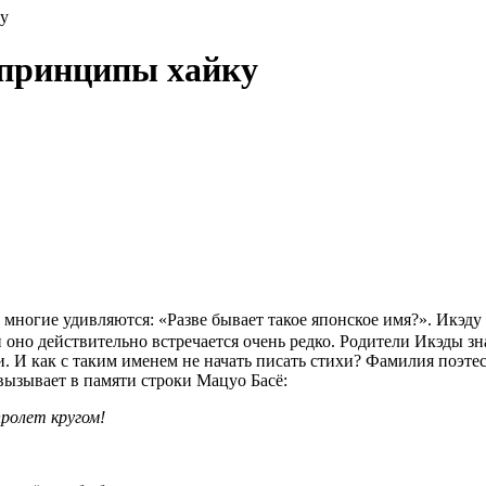
ку
 принципы хайку
, многие удивляются: «Разве бывает такое японское имя?». Икэд
но действительно встречается очень редко. Родители Икэды зна
ри. И как с таким именем не начать писать стихи? Фамилия поэт
 вызывает в памяти строки Мацуо Басё:
пролет кругом!