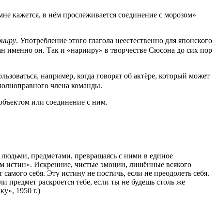
 мне кажется, в нём прослеживается соединение с морозом»
рииру
. Употребление этого глагола неестественно для японского
ван именно он. Так и «нарииру» в творчестве Сюсона до сих пор
льзоваться, например, когда говорят об актёре, который может
 полноправного члена команды.
объектом или соединение с ним.
 людьми, предметами, превращаясь с ними в единое
ем истин». Искренние, чистые эмоции, лишённые всякого
 самого себя. Эту истину не постичь, если не преодолеть себя.
ли предмет раскроется тебе, если ты не будешь столь же
у», 1950 г.)