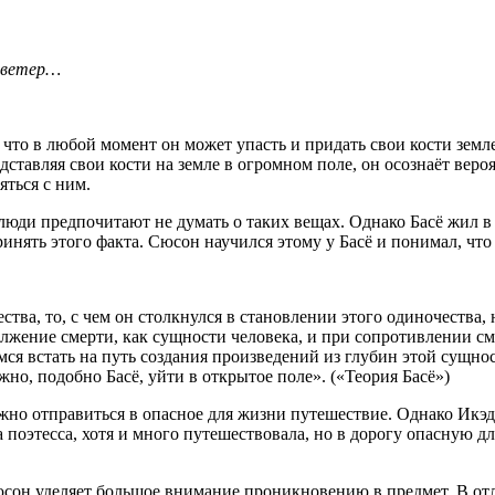
м ветер…
, что в любой момент он может упасть и придать свои кости земл
едставляя свои кости на земле в огромном поле, он осознаёт вер
яться с ним.
люди предпочитают не думать о таких вещах. Однако Басё жил в
ринять этого факта. Сюсон научился этому у Басё и понимал, что
ества, то, с чем он столкнулся в становлении этого одиночества
олжение смерти, как сущности человека, и при сопротивлении 
мся встать на путь создания произведений из глубин этой сущнос
но, подобно Басё, уйти в открытое поле». («Теория Басё»)
жно отправиться в опасное для жизни путешествие. Однако Икэд
поэтесса, хотя и много путешествовала, но в дорогу опасную дл
сон уделяет большое внимание проникновению в предмет. В отли