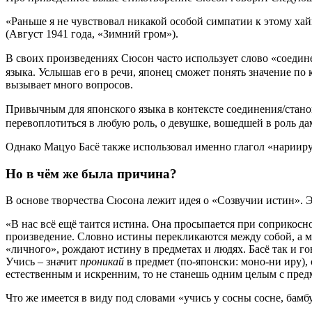
«Раньше я не чувствовал никакой особой симпатии к этому хайк
(Август 1941 года, «Зимний гром»).
В своих произведениях Сюсон часто использует слово «соеди
языка. Услышав его в речи, японец сможет понять значение по 
вызывает много вопросов.
Привычным для японского языка в контексте соединения/ст
перевоплотиться в любую роль, о девушке, вошедшей в роль да
Однако Мацуо Басё также использовал именно глагол «нарииру»
Но в чём же была причина?
В основе творчества Сюсона лежит идея о «Созвучии истин». Э
«В нас всё ещё таится истина. Она просыпается при соприкос
произведение. Словно истины перекликаются между собой, а 
«личного», рождают истину в предметах и людях. Басё так и гов
Учись – значит
проникай
в предмет (по-японски: моно-ни иру), 
естественным и искренним, то не станешь одним целым с предме
Что же имеется в виду под словами «учись у сосны сосне, бамб