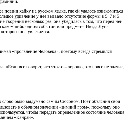
 фамилии.
 поэзии хайку на русском языке, где ей удалось ознакомиться
льшое удивление у неё вызвало отсутствие формы в 5, 7 и 5
 творения несколько раз, она убедилась в том, что перед ней
а каком-либо одном событии или предмете. Икэда Луна
 которого она увлекается.
имал «проявление Человека», поэтому всегда стремился
«Если все говорят, что что-то – хорошо, это вовсе не значит,
о слово было выдумано самим Сюсоном. Поэт объяснил свой
ользовать в обычном значении «зимний гром», поскольку оно
используется, чтобы передать определённое состояние человека
ванием «Канрай».