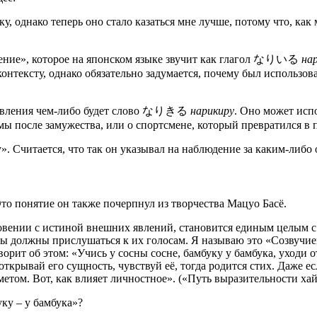
у, однако теперь оно стало казаться мне лучше, потому что, как
нение», которое на японском языке звучит как глагол なりいる
на
контексту, однако обязательно задумается, почему был использо
ановления чем-либо будет слово なりきる
нарикиру
. Оно может испо
мы после замужества, или о спортсмене, который превратился в
. Считается, что так он указывал на наблюдение за каким-либо 
то понятие он также почерпнул из творчества Мацуо Басё.
новении с истиной внешних явлений, становится единым целым с
мы должны прислушаться к их голосам. Я называю это «Созвучи
орит об этом: «Учись у сосны сосне, бамбуку у бамбука, уходи от
открывай его сущность, чувствуй её, тогда родится стих. Даже ес
том. Вот, как влияет личностное». («Путь выразительности хайк
уку – у бамбука»?