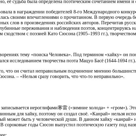
но, её судьба была определена поэтическим сочетанием имени и
вовала в награждении победителей 8-го Международного конкурса
лась своими впечатлениями о прочитанном. В первую очередь бо
ых слов в произведениях российских авторов. Перечитав русские
глубинные переживания и наблюдения поэтов, концентрируясь н
 сходством с поэзией Като Сюсона (1905–1993 гг.), творчеством
орениях тему «поиска Человека». Под термином «хайку» он пон
лся исследованием творчества поэта Мацуо Басё (1644-1694 гг.).
о, что он считал неправильным подчинение мнению большинства. 
Сюсона. – «Нельзя сразу говорить, что что-то неправильно».
 записывается иероглифами寒雷 («зимние холода» + «гром»). Эт
линным для хайку, поэтому он создал своё. «Канрай» нельзя исп
орый может быть у человеческой души. В данном хайку «канрай» 
. В сороковые годы Сюсон выпустил поэтическую газету под наз
ее: