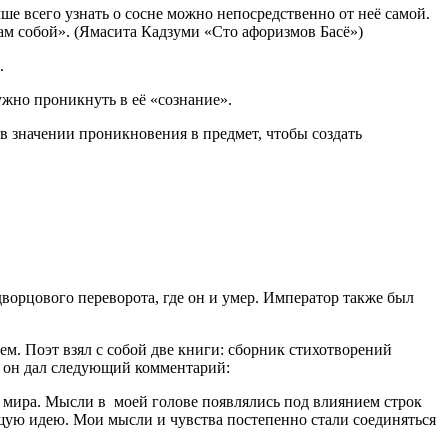
учше всего узнать о сосне можно непосредственно от неё самой.
 сам собой». (Ямасита Кадзуми «Сто афоризмов Басё»)
.
нужно проникнуть в её «сознание».
в значении проникновения в предмет, чтобы создать
дворцового переворота, где он и умер. Император также был
м. Поэт взял с собой две книги: сборник стихотворений
ю он дал следующий комментарий:
о мира. Мысли в моей голове появлялись под влиянием строк
бщую идею. Мои мысли и чувства постепенно стали соединяться