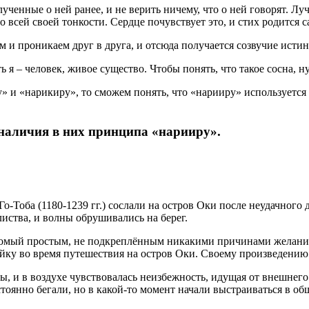
лученные о ней ранее, и не верить ничему, что о ней говорят. Л
во всей своей тонкости. Сердце почувствует это, и стих родится
и проникаем друг в друга, и отсюда получается созвучие истин
сть я – человек, живое существо. Чтобы понять, что такое сосна, 
 и «нарикиру», то сможем понять, что «нарииру» используется 
наличия в них принципа «нарииру».
-Тоба (1180-1239 гг.) сослали на остров Оки после неудачного 
листва, и волны обрушивались на берег.
едомый простым, не подкреплённым никакими причинами желание
айку во время путешествия на остров Оки. Своему произведени
ы, и в воздухе чувствовалась неизбежность, идущая от внешнег
тоянно бегали, но в какой-то момент начали выстраиваться в о