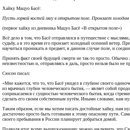
Хайку Мацуо Басё:
Пусть горкой костей лягу в открытом поле. Пронзает холодо
(первое хайку из дневника Мацуо Басё «В открытом поле»)
Всё дело в том, что Басё отправлялся в путешествие с мыслями
судьбу, а в это время его пронзает холодный осенний ветер. Пр
научиться проникать в предмет, в данном случае поле, и соедин
Принять факт своей будущей смерти не так-то просто. Обычно 
неизвестностью и, отправляясь в даль, просто нельзя было не п
Сюсон писал:
«Мне кажется, что то, что Басё увидел в глубине своего одиноч
из мрачных глубин человеческого бытия, — являет собой прод
соприкасаемся с сущностью человеческого бытия, когда стреми
сделать его своим собственным путём. Иными словами, нам нуж
Таким образом, если мы хотим писать достойные хайку, нам ну
достаточно просто быть готовыми к этому опасному пути. Сама 
своего пребывания в России планирует добраться домой.
Подводя итог всему вышесказанному, можно заключить, что Сю