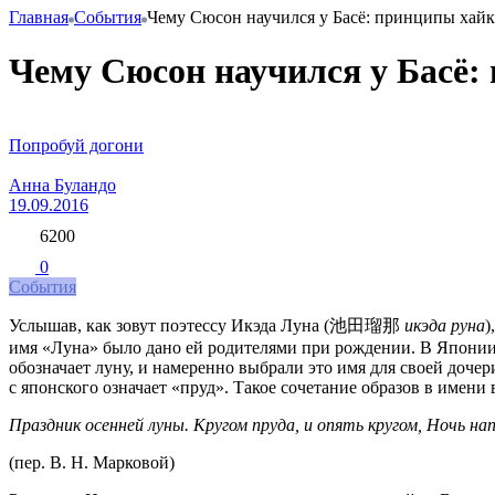
Главная
События
Чему Сюсон научился у Басё: принципы хай
Чему Сюсон научился у Басё:
Попробуй догони
Анна Буландо
19.09.2016
6200
0
События
Услышав, как зовут поэтессу Икэда Луна (池田瑠那
икэда руна
)
имя «Луна» было дано ей родителями при рождении. В Японии о
обозначает луну, и намеренно выбрали это имя для своей доче
с японского означает «пруд». Такое сочетание образов в имени
Праздник осенней луны. Кругом пруда, и опять кругом, Ночь на
(пер. В. Н. Марковой)