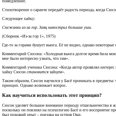
помедленнее.
Стихотворение о саранче передаёт радость периода, когда Сюс
Следующее хайку:
Снежинки из-за гор. Заяц навострил большие уши.
(Сборник «Из-за гор 1», 1975)
Где-то за горами бушует вьюга. Её не видно, однако некоторые
Комментарий Сюсона: «Холодная вьюга долгое время била мою ду
мне было интересно узнать, что там».
Комментарий ученика Сюсона: «Когда автор проявлял интерес к 
хайку Сюсон
становится
зайцем».
Таким образом, Сюсон научился у Басё проникать в предметы: 
принцип. Однако возникает вопрос.
Как научиться использовать этот принцип?
Сюсон уделяет большое внимание периоду отшельничества в жи
поскольку он повлиял на психологию Басё и его восприятие п
был похожий опыт – поездка на остров Оки.